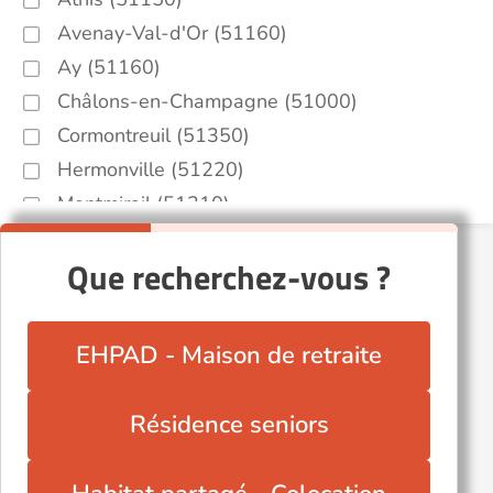
Avenay-Val-d'Or (51160)
Ay (51160)
Châlons-en-Champagne (51000)
Cormontreuil (51350)
Hermonville (51220)
Montmirail (51210)
Montmort-Lucy (51270)
Que recherchez-vous ?
Oeuilly (51480)
Reims (51100)
Sermaize-les-Bains (51250)
EHPAD - Maison de retraite
Suippes (51600)
Sézanne (51120)
Résidence seniors
Vertus (51130)
Verzenay (51360)