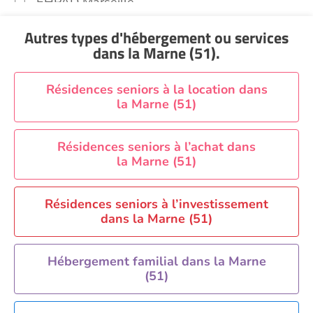
EHPAD Marseille
EHPAD Montpellier
Autres types d'hébergement ou services
EHPAD Nantes
dans la Marne (51)
.
EHPAD Nice
EHPAD Paris
Résidences seniors à la location dans
la Marne (51)
EHPAD Royan
EHPAD Saint-Etienne
Résidences seniors à l’achat dans
EHPAD Toulouse
la Marne (51)
EHPAD Tours
EHPAD Troyes
Résidences seniors à l’investissement
Recherche par ville
dans la Marne (51)
Hébergement familial dans la Marne
(51)