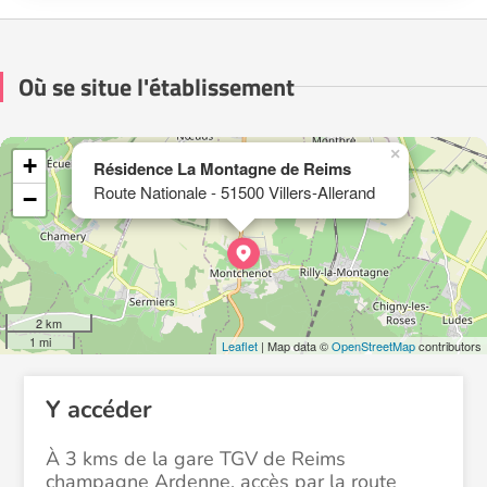
Où se situe l'établissement
×
+
Résidence La Montagne de Reims
Route Nationale - 51500 Villers-Allerand
−
2 km
1 mi
Leaflet
| Map data ©
OpenStreetMap
contributors
Y accéder
À 3 kms de la gare TGV de Reims
champagne Ardenne, accès par la route