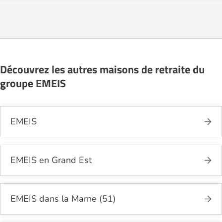
de contact disponible sur Logement-seniors.com.
Après réception, un conseiller reprend contact pour
présenter en détail les disponibilités, les services,
les coûts et les démarches administratives
nécessaires.
Découvrez les autres maisons de retraite du
groupe EMEIS
EMEIS
EMEIS en Grand Est
EMEIS dans la Marne (51)