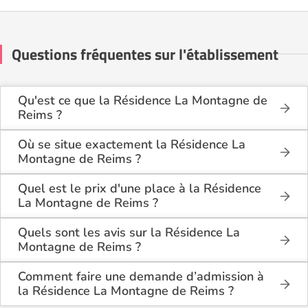
Questions fréquentes sur l'établissement
Qu'est ce que la Résidence La Montagne de
Reims ?
La Résidence La Montagne de Reims est une
maison de retraite médicalisée de type
Où se situe exactement la Résidence La
hébergement permanent, hébergement temporaire,
Montagne de Reims ?
accueil de jour , située à Villers-Allerand (51500).
La Résidence La Montagne de Reims est située
Route Nationale à Villers-Allerand (51500), dans
Quel est le prix d'une place à la Résidence
la Marne (51).
La Montagne de Reims ?
La Résidence La Montagne de Reims propose des
logements en chambre simple à partir de 2 610€
Quels sont les avis sur la Résidence La
par mois, et en chambre double à partir de 2 356€
Montagne de Reims ?
par mois.
Il y a 1 avis déposé(s) sur la Résidence La
Montagne de Reims : elle a reçu la note moyenne
Comment faire une demande d’admission à
de 5/5 pour l'ensemble de ses prestations.
la Résidence La Montagne de Reims ?
La demande s’effectue directement via le formulaire