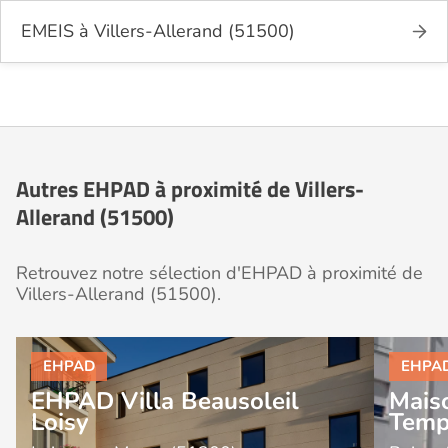
EMEIS à Villers-Allerand (51500)
Autres EHPAD à proximité de Villers-
Allerand (51500)
Retrouvez notre sélection d'EHPAD à proximité de
Villers-Allerand (51500).
EHPAD Villa Beausoleil
Maiso
Loisy
Temp