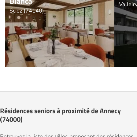
Bianca
Valleir
Sciez (74140)
Résidences seniors à proximité de Annecy
(74000)
Retrouvez la liste des villes proposant des résidences