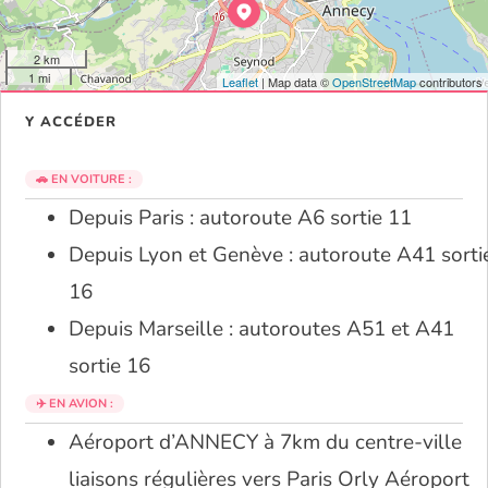
2 km
1 mi
Leaflet
| Map data ©
OpenStreetMap
contributors
Y ACCÉDER
🚗 EN VOITURE :
Depuis Paris : autoroute A6 sortie 11
Depuis Lyon et Genève : autoroute A41 sorti
16
Depuis Marseille : autoroutes A51 et A41
sortie 16
✈️ EN AVION :
Aéroport d’ANNECY à 7km du centre-ville
liaisons régulières vers Paris Orly Aéroport