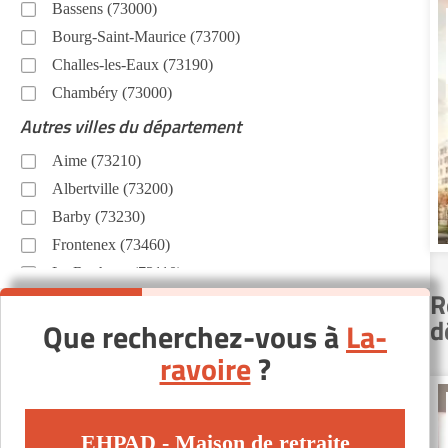
Bassens (73000)
Bourg-Saint-Maurice (73700)
Challes-les-Eaux (73190)
Chambéry (73000)
Autres villes du département
Aime (73210)
Albertville (73200)
Barby (73230)
Frontenex (73460)
La Rochette (73110)
R
Modane (73500)
d
Que recherchez-vous à
La-
Saint-Genix-sur-Guiers (73240)
ravoire
?
Saint-Jean-de-Maurienne (73300)
Salins-les-Thermes (73600)
Ugine (73400)
EHPAD - Maison de retraite