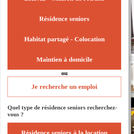
Résidence seniors
Habitat partagé - Colocation
Maintien à domicile
ou
Je recherche un emploi
Quel type de résidence seniors recherchez-
vous ?
Résidence seniors à la location