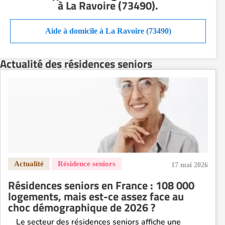
à La Ravoire (73490)
.
Résidence senior à la location Orléans
Résidence senior à la location Perpignan
Aide à domicile à La Ravoire (73490)
Résidence senior à la location Reims
Résidence senior à la location Rennes
Actualité des résidences seniors
Résidence senior à la location Strasbourg
Résidence senior à la location Toulouse
Recherche par ville
17 mai 2026
Résidences seniors en France : 108 000
logements, mais est-ce assez face au
choc démographique de 2026 ?
Le secteur des résidences seniors affiche une