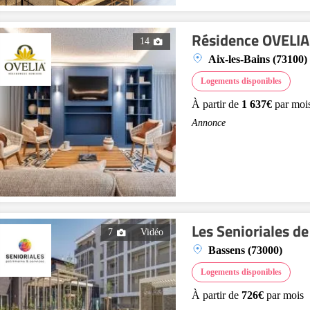
Résidence OVELIA 
14
Aix-les-Bains (73100)
Logements disponibles
À partir de
1 637€
par moi
Annonce
Les Senioriales d
7
Vidéo
Bassens (73000)
Logements disponibles
À partir de
726€
par mois