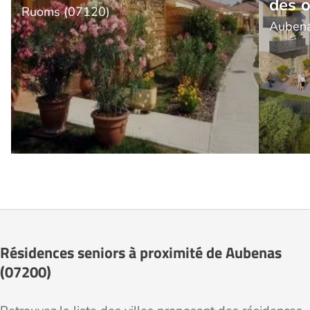
des o
Ruoms (07120)
Aubena
Résidences seniors à proximité de Aubenas
(07200)