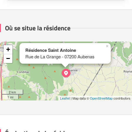
Où se situe la résidence
×
+
Résidence Saint Antoine
Rue de La Grange - 07200 Aubenas
−
2 km
1 mi
Leaflet
| Map data ©
OpenStreetMap
contributors