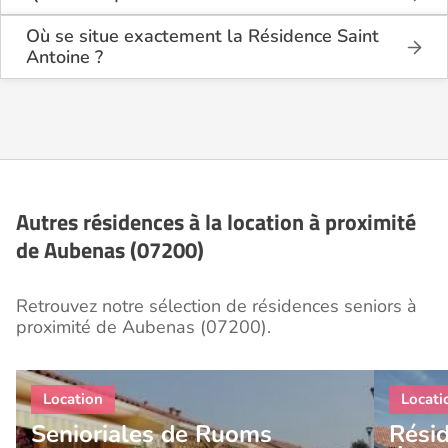
La Résidence Saint Antoine est une résidence
seniors de type foyer logement - résidence
Où se situe exactement la Résidence Saint
autonomie .
Antoine ?
La Résidence Saint Antoine est située Rue de La
Cette résidence du secteur privé se situe à Aubenas
Grange à Aubenas (07200), en Ardèche (07).
(07200).
Autres résidences à la location à proximité
de Aubenas (07200)
Retrouvez notre sélection de résidences seniors à
proximité de Aubenas (07200).
Senioriales de Ruoms
Rési