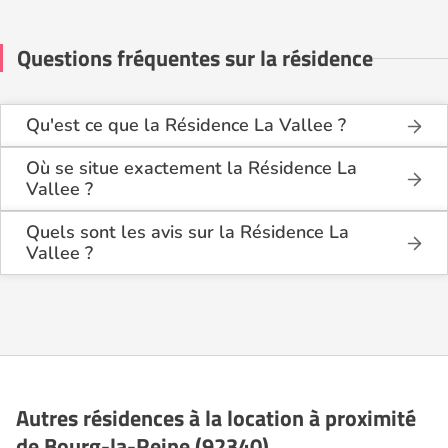
Questions fréquentes sur la résidence
Qu'est ce que la Résidence La Vallee ?
La Résidence La Vallee est une résidence seniors
de type foyer logement - résidence autonomie .
Où se situe exactement la Résidence La
Vallee ?
Cette résidence du secteur privé se situe à Bourg-
La Résidence La Vallee est située 22 Rue de La
la-Reine (92340).
Villa Flamande à Bourg-la-Reine (92340), dans
Quels sont les avis sur la Résidence La
les Hauts de Seine (92).
Vallee ?
Il y a 2 avis déposé(s) sur la Résidence La Vallee :
elle a reçu la note moyenne de 5/5 pour l'ensemble
de ses prestations.
Autres résidences à la location à proximité
de Bourg-la-Reine (92340)