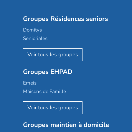
Groupes Résidences seniors
Domitys
Senioriales
Nohée
Les Résidentiels
Ovelia
Groupes EHPAD
Mobicap
Domusvi
Emeis
Happy Senior
Maisons de Famille
Espace et vie
Korian
Aquarelia
Emera
Nexity edenea
Colisée
Les jardins d'Arcadie
Groupes maintien à domicile
Groupe SOS