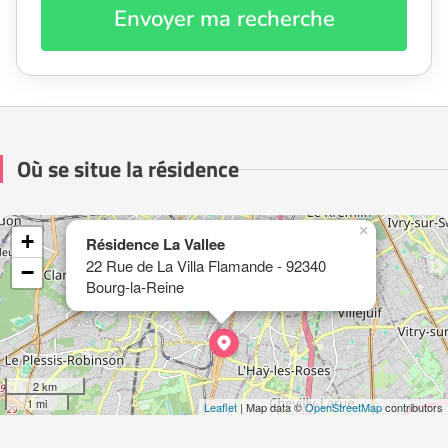
Envoyer ma recherche
Où se situe la résidence
×
+
Résidence La Vallee
22 Rue de La Villa Flamande - 92340
−
Bourg-la-Reine
2 km
1 mi
Leaflet
| Map data ©
OpenStreetMap
contributors