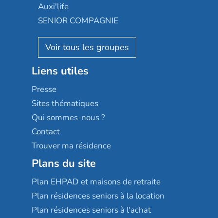
Occitalia
Le Noble Âge
Auxi'life
Appartseniors
Almage
SENIOR COMPAGNIE
Villa beausoleil
Pavonis santé
AGE D'OR Services
Reseda
Résidalya
Stella management
Groupe aplus
Liens utiles
Les villages d'or
Sérénys
Presse
Résidences services Villa Médicis
Sites thématiques
Qui sommes-nous ?
Contact
Trouver ma résidence
Plans du site
Plan EHPAD et maisons de retraite
Plan résidences seniors à la location
Plan résidences seniors à l'achat