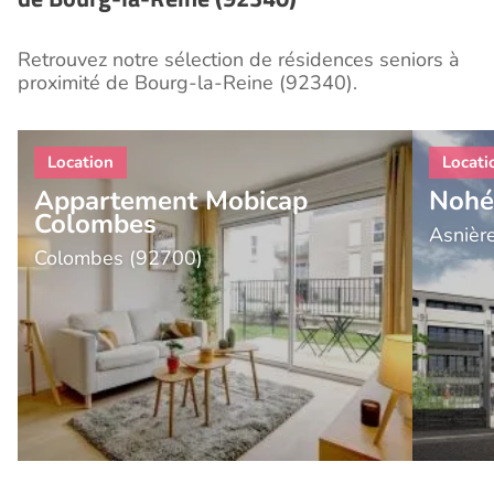
Retrouvez notre sélection de résidences seniors à
proximité de Bourg-la-Reine (92340).
Appartement Mobicap
Nohé
Colombes
Asnièr
Colombes (92700)