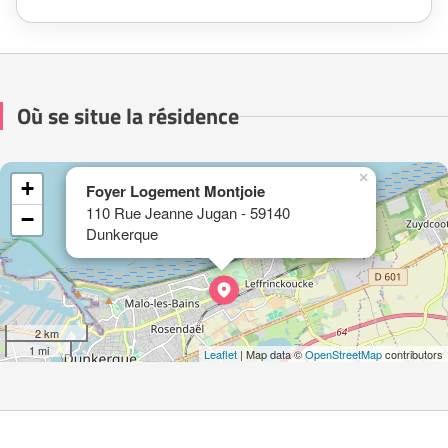
Où se situe la résidence
×
+
Foyer Logement Montjoie
110 Rue Jeanne Jugan - 59140
−
Dunkerque
2 km
1 mi
Leaflet
| Map data ©
OpenStreetMap
contributors