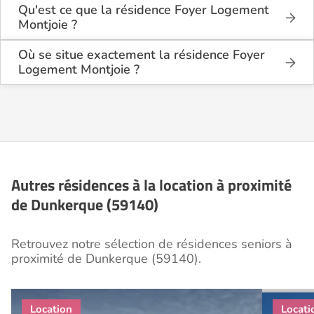
Qu'est ce que la résidence Foyer Logement
Montjoie ?
La résidence Foyer Logement Montjoie est une
résidence seniors de type foyer logement -
Où se situe exactement la résidence Foyer
résidence autonomie .
Logement Montjoie ?
La résidence Foyer Logement Montjoie est située
Cette résidence du secteur privé se situe à
110 Rue Jeanne Jugan à Dunkerque (59140), dans
Dunkerque (59140).
le Nord (59).
Autres résidences à la location à proximité
de Dunkerque (59140)
Retrouvez notre sélection de résidences seniors à
proximité de Dunkerque (59140).