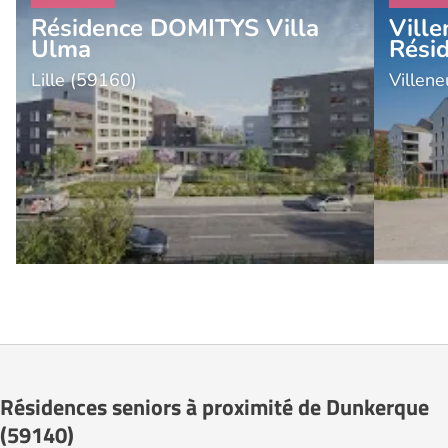
Résidence DOMITYS Villa
Ville
Ulma
Rési
Lille (59160)
Villen
Résidences seniors à proximité de Dunkerque
(59140)