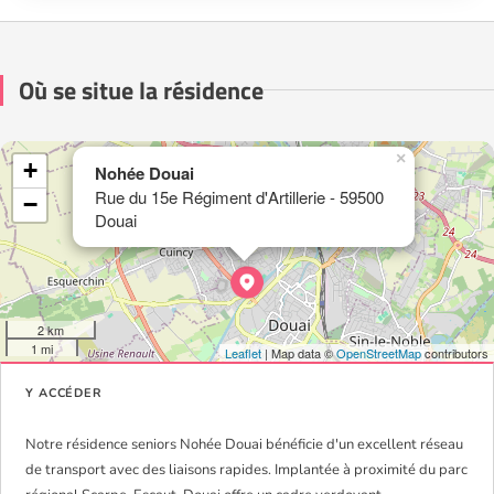
Où se situe la résidence
×
+
Nohée Douai
Rue du 15e Régiment d'Artillerie - 59500
−
Douai
2 km
1 mi
Leaflet
| Map data ©
OpenStreetMap
contributors
Y ACCÉDER
Notre résidence seniors Nohée Douai bénéficie d'un excellent réseau
de transport avec des liaisons rapides. Implantée à proximité du parc