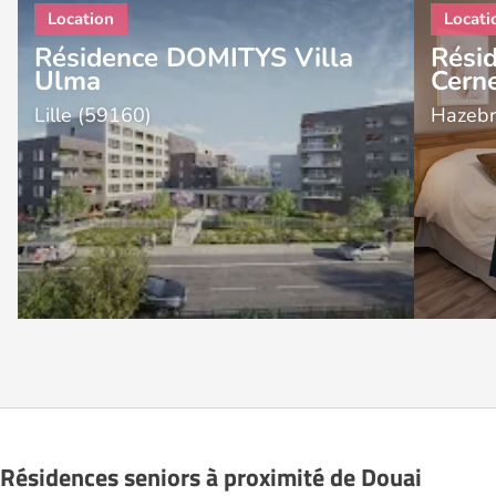
Résidence DOMITYS Villa
Rési
Ulma
Cern
Lille (59160)
Hazebr
Résidences seniors à proximité de Douai