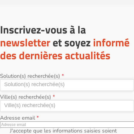
Un conseiller vous rappelera afin de vous présenter
en détail les tarifs, les services proposés, les
disponibilités, et vous envoyer la brochure de
Inscrivez-vous à la
l'établissement.
newsletter
et soyez
informé
des dernières actualités
Solution(s) recherchée(s)
Ville(s) recherchée(s)
Adresse email
J'accepte que les informations saisies soient