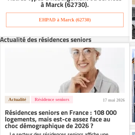
à Marck (62730)
.
Résidence senior à la location Orléans
Résidence senior à la location Perpignan
EHPAD à Marck (62730)
Résidence senior à la location Reims
Résidence senior à la location Rennes
Actualité des résidences seniors
Résidence senior à la location Strasbourg
Résidence senior à la location Toulouse
Recherche par ville
17 mai 2026
Résidences seniors en France : 108 000
logements, mais est-ce assez face au
choc démographique de 2026 ?
Le secteur des résidences seniors affiche une