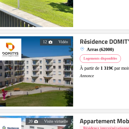
Résidence DOMITY
12
Vidéo
Arras (62000)
Logements disponibles
À partir de
1 319€
par moi
Annonce
Appartement Mobi
20
Visite virtuelle
Résidence intergénérationne