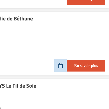
adie de Béthune
En savoir plus
 Le Fil de Soie
s