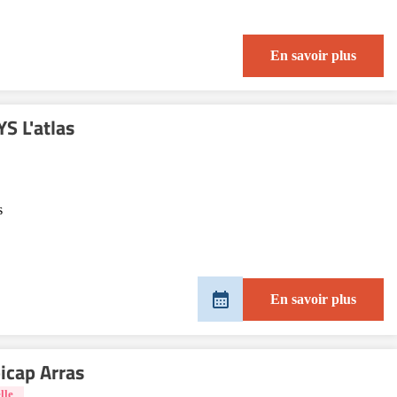
En savoir plus
S L'atlas
s
En savoir plus
cap Arras
lle