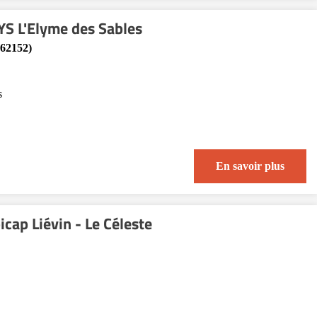
S L'Elyme des Sables
(62152)
s
En savoir plus
ap Liévin - Le Céleste