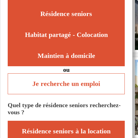
Le Touquet-Paris-Plage (62520)
Leforest (62790)
Résidence seniors
Nœux-les-Mines (62290)
Saint-Omer (62500)
Habitat partagé - Colocation
Maintien à domicile
ou
Je recherche un emploi
Quel type de résidence seniors recherchez-
vous ?
Résidence seniors à la location