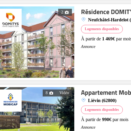
Résidence DOMITY
2
Neufchâtel-Hardelot 
Logements disponibles
À partir de
1 469€
par moi
Annonce
Appartement Mobic
8
Vidéo
Liévin (62800)
Logements disponibles
À partir de
990€
par mois
Annonce