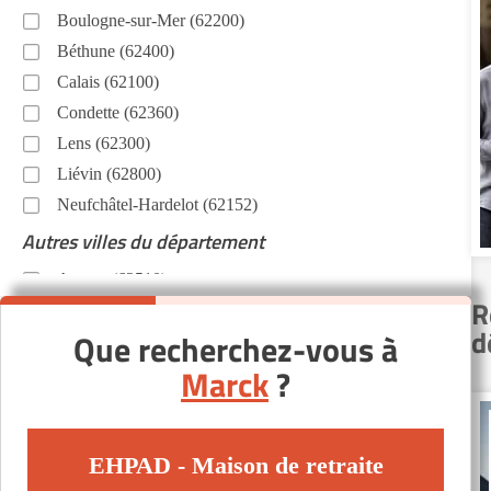
Boulogne-sur-Mer (62200)
Béthune (62400)
Calais (62100)
Condette (62360)
Lens (62300)
Liévin (62800)
Neufchâtel-Hardelot (62152)
Autres villes du département
Arques (62510)
R
Barlin (62620)
d
Que recherchez-vous à
Bruay-la-Buissière (62700)
Marck
?
Bully-les-Mines (62160)
Coulogne (62137)
Divion (62460)
EHPAD - Maison de retraite
Fauquembergues (62560)