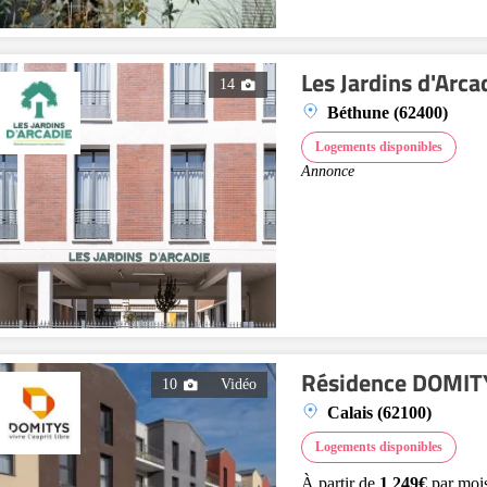
Les Jardins d'Arc
14
Béthune (62400)
Logements disponibles
Annonce
Résidence DOMITYS
10
Vidéo
Calais (62100)
Logements disponibles
À partir de
1 249€
par moi