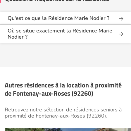
Qu'est ce que la Résidence Marie Nodier ?
La Résidence Marie Nodier est une résidence
seniors de type foyer logement - résidence
Où se situe exactement la Résidence Marie
autonomie .
Nodier ?
La Résidence Marie Nodier est située 10 Rue
Cette résidence du secteur privé se situe à
Georges Bailly à Fontenay-aux-Roses (92260),
Fontenay-aux-Roses (92260).
dans les Hauts de Seine (92).
Autres résidences à la location à proximité
de Fontenay-aux-Roses (92260)
Retrouvez notre sélection de résidences seniors à
proximité de Fontenay-aux-Roses (92260).