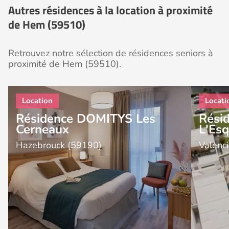
Autres résidences à la location à proximité
de Hem (59510)
Retrouvez notre sélection de résidences seniors à
proximité de Hem (59510).
Résidence DOMITYS Les
Rési
Cerneaux
L'Esq
Hazebrouck (59190)
Valenc