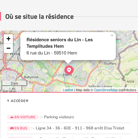
Où se situe la résidence
×
+
Résidence seniors du Lin - Les
Templitudes Hem
−
6 rue du Lin - 59510 Hem
2 km
1 mi
Leaflet
| Map data ©
OpenStreetMap
contributors
Y ACCÉDER
: - Parking visiteurs
🚗 EN VOITURE
: - Ligne 34 - 36 - 60E - 911 - 968 arrêt Elsa Triolet
🚌 EN BUS