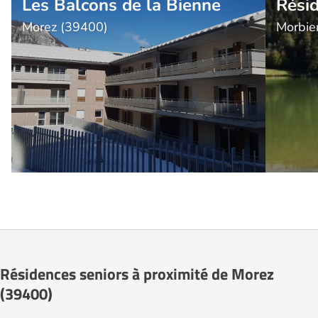
Les Balcons de la Bienne
Résid
Morez (39400)
Morbie
Résidences seniors à proximité de Morez
(39400)