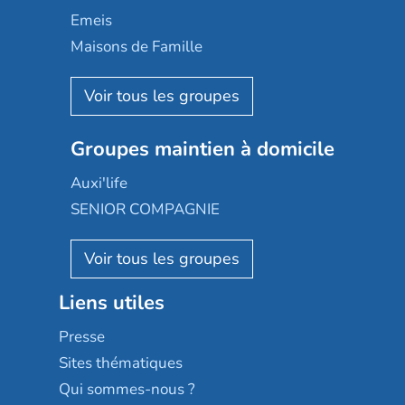
Domusvi
Emeis
Happy Senior
Maisons de Famille
Espace et vie
Korian
Aquarelia
Emera
Nexity edenea
Colisée
Les jardins d'Arcadie
Groupes maintien à domicile
Groupe SOS
Occitalia
Le Noble Âge
Auxi'life
Appartseniors
Almage
SENIOR COMPAGNIE
Villa beausoleil
Pavonis santé
AGE D'OR Services
Reseda
Résidalya
Stella management
Groupe aplus
Liens utiles
Les villages d'or
Sérénys
Presse
Résidences services Villa Médicis
Sites thématiques
Qui sommes-nous ?