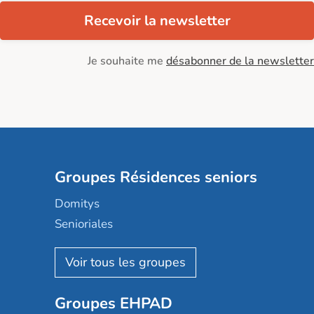
Recevoir la newsletter
Je souhaite me
désabonner de la newsletter
Groupes Résidences seniors
Domitys
Senioriales
Nohée
Les Résidentiels
Ovelia
Groupes EHPAD
Mobicap