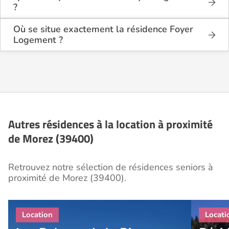
?
La résidence Foyer Logement est une résidence
seniors de type foyer logement - résidence
Où se situe exactement la résidence Foyer
autonomie .
Logement ?
La résidence Foyer Logement est située 5 Rue de
Cette résidence du secteur privé se situe à Morez
La Grande Rêche à Morez (39400), dans le Jura
(39400).
(39).
Autres résidences à la location à proximité
de Morez (39400)
Retrouvez notre sélection de résidences seniors à
proximité de Morez (39400).