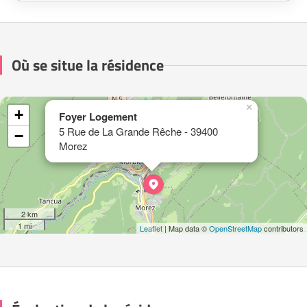
Où se situe la résidence
×
+
Foyer Logement
5 Rue de La Grande Rêche - 39400
−
Morez
2 km
1 mi
Leaflet
| Map data ©
OpenStreetMap
contributors