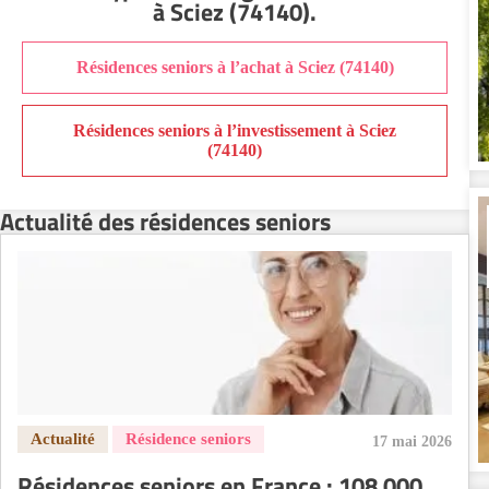
à Sciez (74140)
.
Résidence senior à la location Orléans
Résidence senior à la location Perpignan
Résidences seniors à l’achat à Sciez (74140)
Résidence senior à la location Reims
Résidence senior à la location Rennes
Résidences seniors à l’investissement à Sciez
Résidence senior à la location Strasbourg
(74140)
Résidence senior à la location Toulouse
Recherche par ville
Actualité des résidences seniors
17 mai 2026
Résidences seniors en France : 108 000