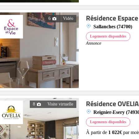
Résidence Espace 
6
Vidéo
Sallanches (74700)
Logements disponibles
Annonce
Résidence OVELIA 
8
Visite virtuelle
Reignier-Esery (7493
Logements disponibles
À partir de
1 022€
par moi