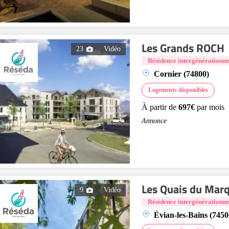
Les Grands ROCH
23
Vidéo
Résidence intergénérationne
Cornier (74800)
Logements disponibles
À partir de
697€
par mois
Annonce
Les Quais du Marq
9
Vidéo
Résidence intergénérationne
Évian-les-Bains (7450