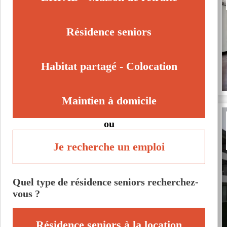
Passy (74190)
Scionzier (74950)
Résidence seniors
Seynod (74600)
Thonon-les-Bains (74200)
Habitat partagé - Colocation
Maintien à domicile
ou
Je recherche un emploi
Quel type de résidence seniors recherchez-
vous ?
Résidence seniors à la location