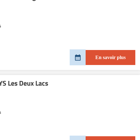
s
En savoir plus
S Les Deux Lacs
s