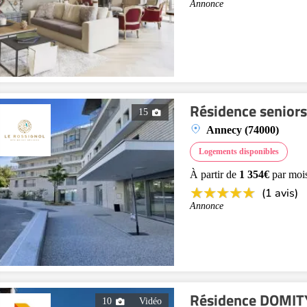
Annonce
Résidence senior
15
Annecy (74000)
Logements disponibles
À partir de
1 354€
par moi
(1 avis)
Annonce
Résidence DOMITY
10
Vidéo