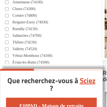
Annemasse (74100)
Cluses (74300)
Cornier (74800)
Reignier-Esery (74930)
Rumilly (74150)
Sallanches (74700)
Thônes (74230)
Valleiry (74520)
Vétraz-Monthoux (74100)
Évian-les-Bains (74500)
Autres villes du département
R
d
Que recherchez-vous à
Sciez
Annecy-le-Vieux (74940)
?
Cran-Gevrier (74960)
Gaillard (74240)
Habère-Lullin (74420)
EHPAD - Maison de retraite
La Roche-sur-Foron (74800)