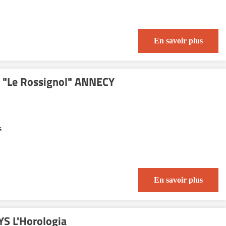
En savoir plus
s "Le Rossignol" ANNECY
s
En savoir plus
S L'Horologia