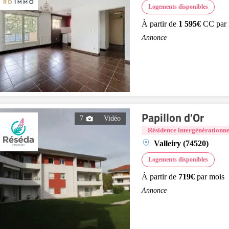
Logements disponibles
À partir de
1 595€
CC par 
Annonce
Papillon d'Or
7
Vidéo
Résidence intergénérationne
Valleiry (74520)
Logements disponibles
À partir de
719€
par mois
Annonce