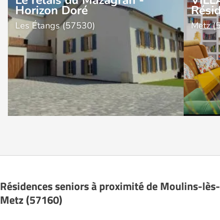
Horizon Doré
Résid
Les Étangs (57530)
Metz (
Résidences seniors à proximité de Moulins-lès-
Metz (57160)