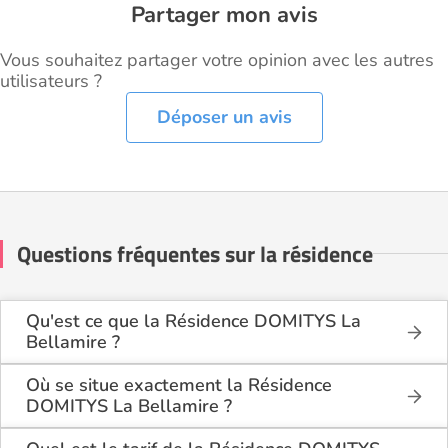
Partager mon avis
Vous souhaitez partager votre opinion avec les autres
utilisateurs ?
Déposer un avis
Questions fréquentes sur la résidence
Qu'est ce que la Résidence DOMITYS La
Bellamire ?
La Résidence DOMITYS La Bellamire est une
résidence seniors de type résidence services seniors
Où se situe exactement la Résidence
.
DOMITYS La Bellamire ?
La Résidence DOMITYS La Bellamire est située 28
Cette résidence du secteur privé se situe à Moulins-
Rue des Meuniers à Moulins-lès-Metz (57160),