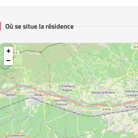
Où se situe la résidence
+
−