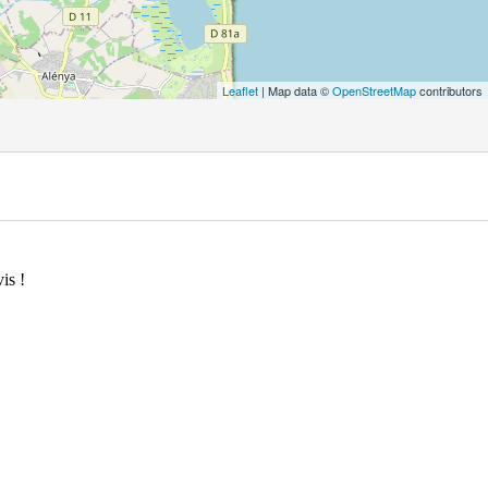
Leaflet
| Map data ©
OpenStreetMap
contributors
is !