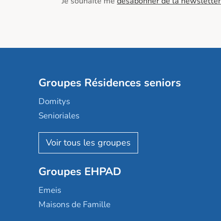
Je souhaite me
désabonner de la newsletter
Groupes Résidences seniors
Domitys
Senioriales
Nohée
Les Résidentiels
Ovelia
Groupes EHPAD
Mobicap
Domusvi
Emeis
Happy Senior
Maisons de Famille
Espace et vie
Korian