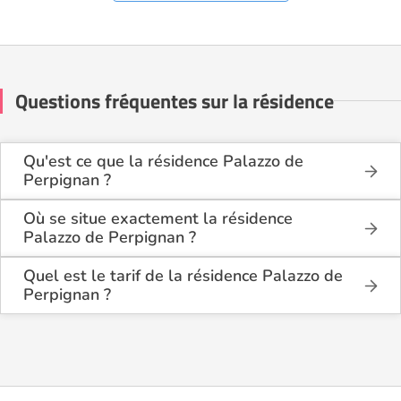
Questions fréquentes sur la résidence
Qu'est ce que la résidence Palazzo de
Perpignan ?
La résidence Palazzo de Perpignan est une
résidence seniors de type résidence services seniors
Où se situe exactement la résidence
.
Palazzo de Perpignan ?
La résidence Palazzo de Perpignan est située 3 rue
Cette résidence du secteur privé se situe à
Jordi Carbonell i Tries à Perpignan (66000), dans
Quel est le tarif de la résidence Palazzo de
Perpignan (66000).
les Pyrénées Orientales (66).
Perpignan ?
La résidence Palazzo de Perpignan propose des
logements à partir de 1 663€ par mois.