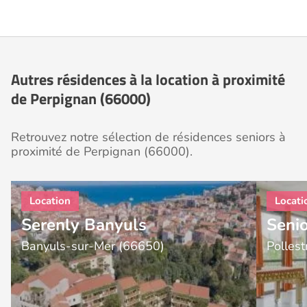
Autres résidences à la location à proximité
de Perpignan (66000)
Retrouvez notre sélection de résidences seniors à
proximité de Perpignan (66000).
Serenly Banyuls
Senio
Banyuls-sur-Mer (66650)
Polles