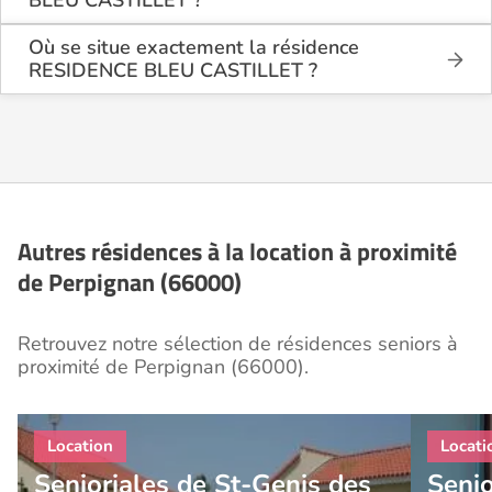
La résidence RESIDENCE BLEU CASTILLET est une
résidence seniors de type résidence services seniors
Où se situe exactement la résidence
.
RESIDENCE BLEU CASTILLET ?
La résidence RESIDENCE BLEU CASTILLET est
Cette résidence du secteur privé se situe à
située 12 rue du Marché aux Bestiaux à Perpignan
Perpignan (66000).
(66000), dans les Pyrénées Orientales (66).
Autres résidences à la location à proximité
de Perpignan (66000)
Retrouvez notre sélection de résidences seniors à
proximité de Perpignan (66000).
Senioriales de St-Genis des
Senio