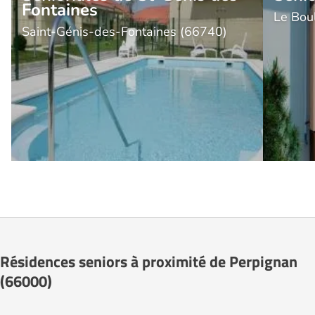
Fontaines
Le Bou
Saint-Génis-des-Fontaines (66740)
Résidences seniors à proximité de Perpignan
(66000)