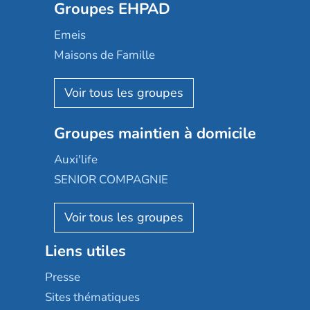
Groupes EHPAD
Mobicap
Domusvi
Emeis
Happy Senior
Maisons de Famille
Espace et vie
Korian
Aquarelia
Emera
Nexity edenea
Colisée
Les jardins d'Arcadie
Groupes maintien à domicile
Groupe SOS
Occitalia
Le Noble Âge
Auxi'life
Appartseniors
Almage
SENIOR COMPAGNIE
Villa beausoleil
Pavonis santé
AGE D'OR Services
Reseda
Résidalya
Stella management
Groupe aplus
Liens utiles
Les villages d'or
Sérénys
Presse
Résidences services Villa Médicis
Sites thématiques