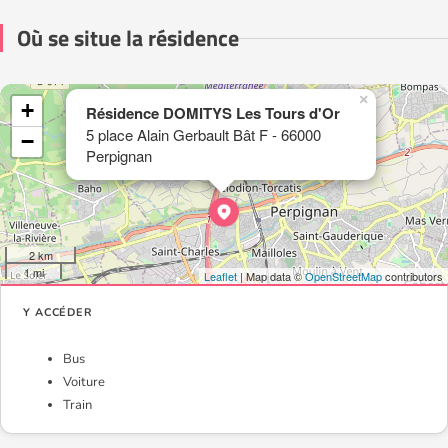
Où se situe la résidence
×
+
Résidence DOMITYS Les Tours d'Or
5 place Alain Gerbault Bât F - 66000
−
Perpignan
2 km
1 mi
Leaflet
| Map data ©
OpenStreetMap
contributors
Y ACCÉDER
Bus
Voiture
Train