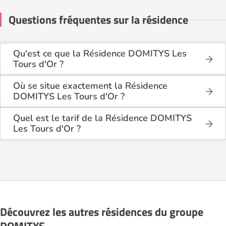
Questions fréquentes sur la résidence
Qu'est ce que la Résidence DOMITYS Les
Tours d'Or ?
La Résidence DOMITYS Les Tours d'Or est une
résidence seniors de type résidence services seniors
Où se situe exactement la Résidence
.
DOMITYS Les Tours d'Or ?
La Résidence DOMITYS Les Tours d'Or est située 5
Cette résidence du secteur privé se situe à
place Alain Gerbault Bât F à Perpignan (66000),
Quel est le tarif de la Résidence DOMITYS
Perpignan (66000).
dans les Pyrénées Orientales (66).
Les Tours d'Or ?
La Résidence DOMITYS Les Tours d'Or propose des
logements à partir de 1 099€ par mois.
Découvrez les autres résidences du groupe