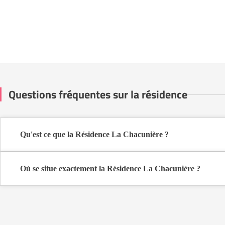
Questions fréquentes sur la résidence
Qu'est ce que la Résidence La Chacunière ?
La Résidence La Chacunière est une résidence seniors de type foye
Cette résidence du secteur privé se situe à Roanne (42300).
Où se situe exactement la Résidence La Chacunière ?
La Résidence La Chacunière est située 9 Rue Marengo à Roanne (4