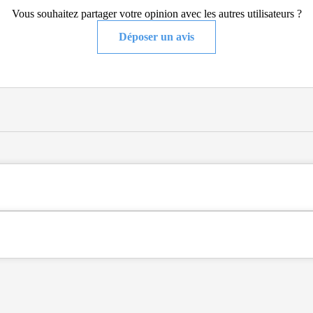
Vous souhaitez partager votre opinion avec les autres utilisateurs ?
Déposer un avis
r logement - résidence autonomie .
2300), dans la Loire (42).