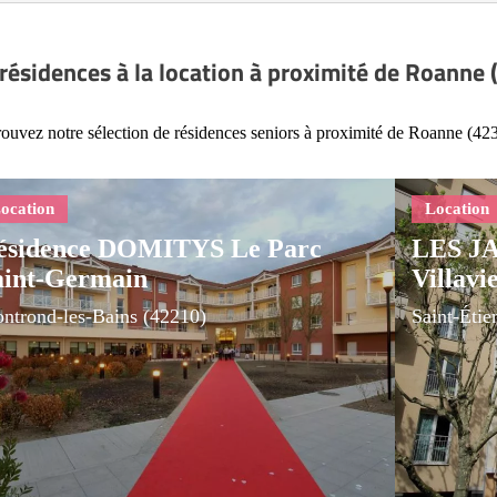
résidences à la location à proximité de Roanne
ouvez notre sélection de résidences seniors à proximité de Roanne (42
ésidence DOMITYS Le Parc
LES J
aint-Germain
Villavi
ntrond-les-Bains (42210)
Saint-Étie