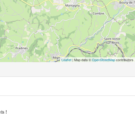
Leaflet
| Map data ©
OpenStreetMap
contributors
is !