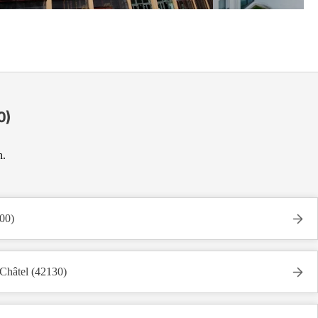
0)
n.
400)
-Châtel (42130)