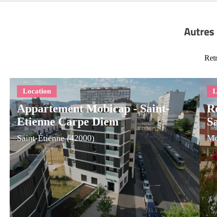
Autres 
Retr
Appartement Mobicap - Saint-
R
Etienne Carpe Diem
S
Saint-Étienne (42000)
Mo