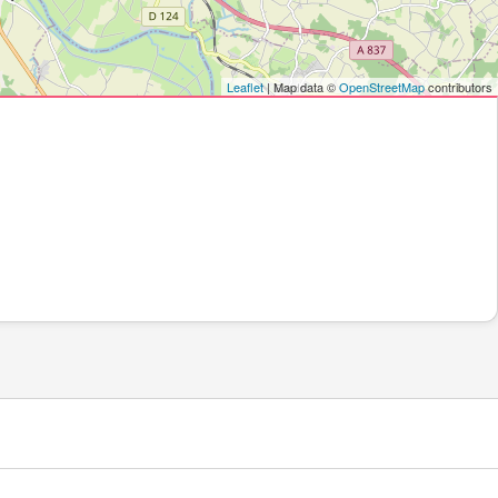
Leaflet
| Map data ©
OpenStreetMap
contributors