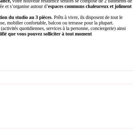
sance,
votre nouvelle résidence seniors se compose de 2 bâtiments de
ée et s’organise autour d’
espaces communs chaleureux et joliment
tion du studio au 3 pièces
. Prêts à vivre, ils disposent de tout le
use, mobilier confortable, balcon ou terrasse pour la plupart.
(activités quotidiennes, services à la personne, conciergerie) ainsi
ifié que vous pouvez solliciter à tout moment