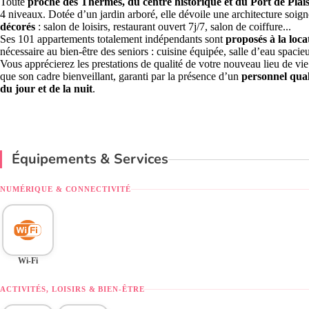
Toute
proche des Thermes, du centre historique et du Port de Plai
4 niveaux. Dotée d’un jardin arboré, elle dévoile une architecture soign
décorés
: salon de loisirs, restaurant ouvert 7j/7, salon de coiffure...
Ses 101 appartements totalement indépendants sont
proposés à la loca
nécessaire au bien-être des seniors : cuisine équipée, salle d’eau spacie
Vous apprécierez les prestations de qualité de votre nouveau lieu de vie 
que son cadre bienveillant, garanti par la présence d’un
personnel qual
du jour et de la nuit
.
Équipements & Services
NUMÉRIQUE & CONNECTIVITÉ
Wi-Fi
ACTIVITÉS, LOISIRS & BIEN-ÊTRE