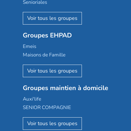
Senioriales
Nohée
Les Résidentiels
Ovelia
Groupes EHPAD
Mobicap
Domusvi
Emeis
Happy Senior
Maisons de Famille
Espace et vie
Korian
Aquarelia
Emera
Nexity edenea
Colisée
Les jardins d'Arcadie
Groupes maintien à domicile
Groupe SOS
Occitalia
Le Noble Âge
Auxi'life
Appartseniors
Almage
SENIOR COMPAGNIE
Villa beausoleil
Pavonis santé
AGE D'OR Services
Reseda
Résidalya
Stella management