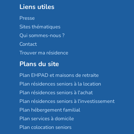
Groupe aplus
Liens utiles
Les villages d'or
Sérénys
Presse
Résidences services Villa Médicis
Sites thématiques
Qui sommes-nous ?
Contact
Trouver ma résidence
Plans du site
Plan EHPAD et maisons de retraite
Plan résidences seniors à la location
Plan résidences seniors à l'achat
Plan résidences seniors à l'investissement
Plan hébergement familial
Plan services à domicile
Plan colocation seniors