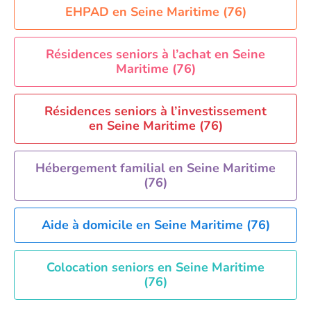
Résidence senior à la location Orléans
EHPAD en Seine Maritime (76)
Résidence senior à la location Perpignan
Résidence senior à la location Reims
Résidences seniors à l’achat en Seine
Maritime (76)
Résidence senior à la location Rennes
Résidence senior à la location Strasbourg
Résidences seniors à l’investissement
Résidence senior à la location Toulouse
en Seine Maritime (76)
Recherche par ville
Hébergement familial en Seine Maritime
(76)
Aide à domicile en Seine Maritime (76)
Colocation seniors en Seine Maritime
(76)