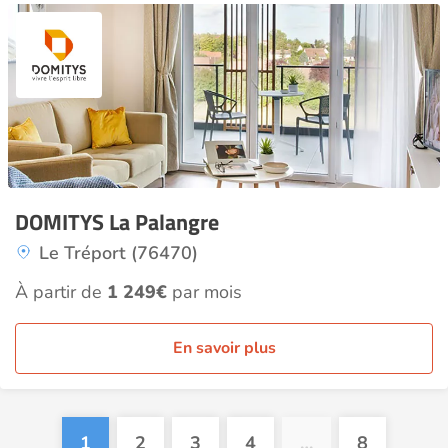
DOMITYS La Palangre
Le Tréport (76470)
À partir de
1 249€
par mois
En savoir plus
1
2
3
4
…
8