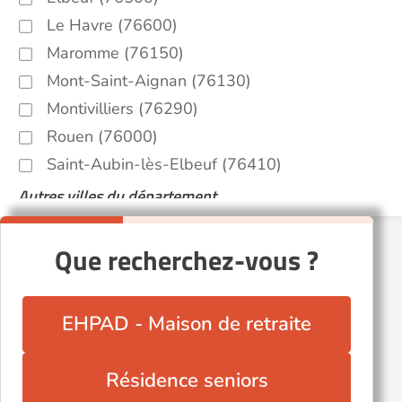
Le Havre (76600)
Maromme (76150)
Mont-Saint-Aignan (76130)
Montivilliers (76290)
Rouen (76000)
Saint-Aubin-lès-Elbeuf (76410)
Autres villes du département
Arques-la-Bataille (76880)
Que recherchez-vous ?
Barentin (76360)
Bolbec (76210)
Caudebec-lès-Elbeuf (76320)
EHPAD - Maison de retraite
Duclair (76480)
Déville-lès-Rouen (76250)
Résidence seniors
Fécamp (76400)