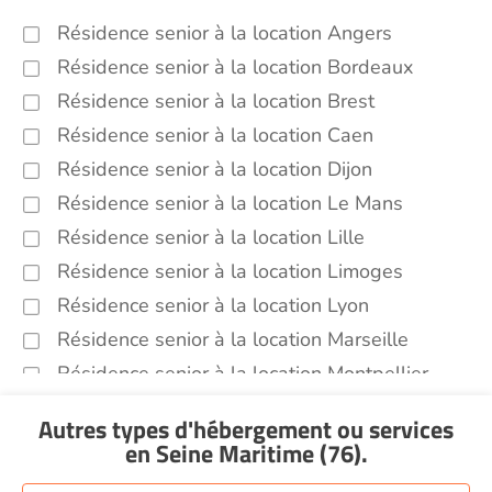
Résidence senior à la location Angers
Résidence senior à la location Bordeaux
Résidence senior à la location Brest
Résidence senior à la location Caen
Résidence senior à la location Dijon
Résidence senior à la location Le Mans
Résidence senior à la location Lille
Résidence senior à la location Limoges
Résidence senior à la location Lyon
Résidence senior à la location Marseille
Résidence senior à la location Montpellier
Résidence senior à la location Montélimar
Autres types d'hébergement ou services
Résidence senior à la location Nantes
en Seine Maritime (76)
.
Résidence senior à la location Nîmes