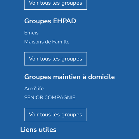
Les Résidentiels
Ovelia
Groupes EHPAD
Mobicap
Domusvi
Emeis
Happy Senior
Maisons de Famille
Espace et vie
Korian
Aquarelia
Emera
Nexity edenea
Colisée
Les jardins d'Arcadie
Groupes maintien à domicile
Groupe SOS
Occitalia
Le Noble Âge
Auxi'life
Appartseniors
Almage
SENIOR COMPAGNIE
Villa beausoleil
Pavonis santé
AGE D'OR Services
Reseda
Résidalya
Stella management
Groupe aplus
Liens utiles
Les villages d'or
Sérénys