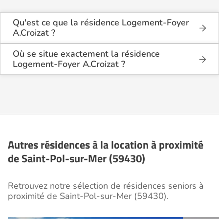
Qu'est ce que la résidence Logement-Foyer
A.Croizat ?
La résidence Logement-Foyer A.Croizat est une
résidence seniors de type foyer logement -
Où se situe exactement la résidence
résidence autonomie .
Logement-Foyer A.Croizat ?
La résidence Logement-Foyer A.Croizat est située 2
Cette résidence du secteur privé se situe à Saint-
Rue de Chanzy à Saint-Pol-sur-Mer (59430), dans
Pol-sur-Mer (59430).
le Nord (59).
Autres résidences à la location à proximité
de Saint-Pol-sur-Mer (59430)
Retrouvez notre sélection de résidences seniors à
proximité de Saint-Pol-sur-Mer (59430).