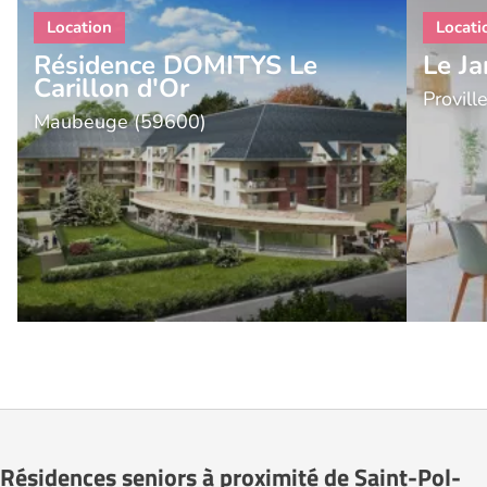
Résidence DOMITYS Le
Le Ja
Carillon d'Or
Provill
Maubeuge (59600)
Résidences seniors à proximité de Saint-Pol-