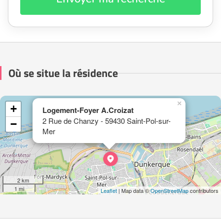
Où se situe la résidence
×
+
Logement-Foyer A.Croizat
2 Rue de Chanzy - 59430 Saint-Pol-sur-
−
Mer
2 km
1 mi
Leaflet
| Map data ©
OpenStreetMap
contributors