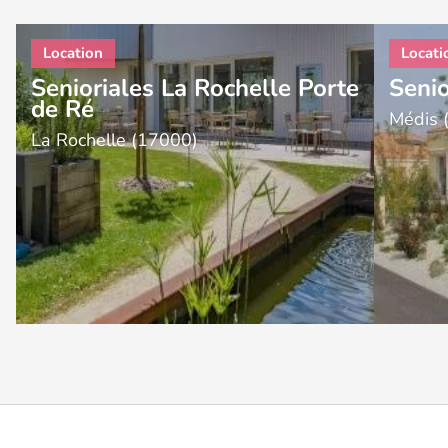
Senioriales La Rochelle Porte
Senio
de Ré
Médis 
La Rochelle (17000)