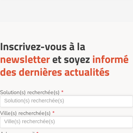
directement sur le site Logement-seniors.com, grâce
au formulaire de contact de l'établissement.
Un conseiller vous rappelera afin de vous présenter
en détail les tarifs, les services proposés, les
disponibilités, et vous envoyer la brochure de
Inscrivez-vous à la
l'établissement.
newsletter
et soyez
informé
des dernières actualités
Solution(s) recherchée(s)
Ville(s) recherchée(s)