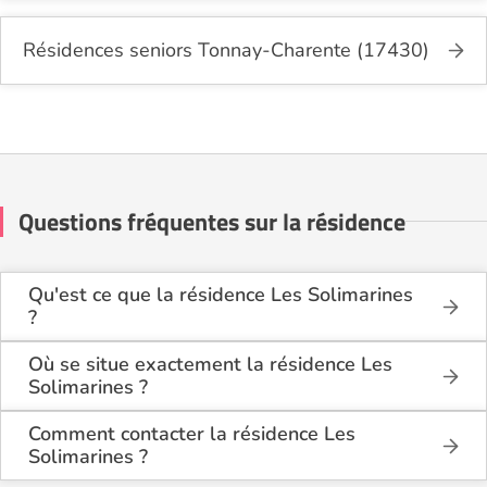
Résidences seniors Tonnay-Charente (17430)
Questions fréquentes sur la résidence
Qu'est ce que la résidence Les Solimarines
?
La résidence Les Solimarines est une résidence
seniors de type résidence services seniors . Elle
Où se situe exactement la résidence Les
dispose de logements disponibles à la location.
Solimarines ?
La résidence Les Solimarines est située 20 rue de
Cette résidence du secteur privé se situe à Sainte-
Saintonge à Sainte-Soulle (17220), en Charente
Comment contacter la résidence Les
Soulle (17220).
Maritime (17).
Solimarines ?
Vous pouvez contacter la résidence Les Solimarines