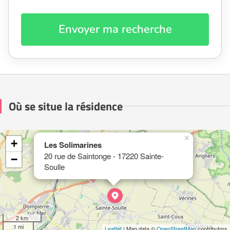
Envoyer ma recherche
Où se situe la résidence
×
+
Les Solimarines
20 rue de Saintonge - 17220 Sainte-
−
Soulle
2 km
1 mi
Leaflet
| Map data ©
OpenStreetMap
contributors