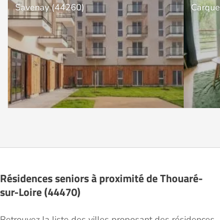
Savenay (44260)
Carque
Résidences seniors à proximité de Thouaré-
sur-Loire (44470)
Retrouvez la liste des villes proposant des résidences