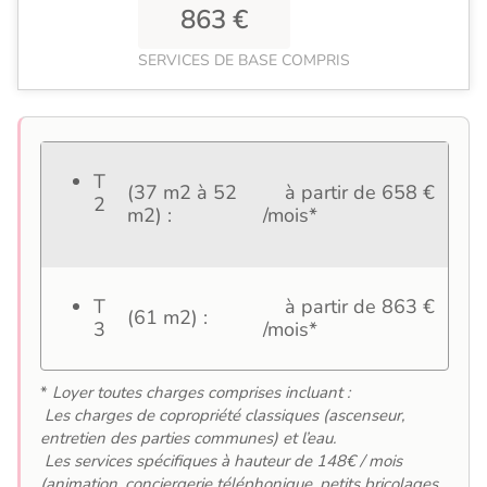
863 €
SERVICES DE BASE COMPRIS
T
(37 m2 à 52
à partir de 658 €
2
m2) :
/mois*
T
à partir de 863 €
(61 m2) :
3
/mois*
*
Loyer toutes charges comprises incluant :
Les charges de copropriété classiques (ascenseur,
entretien des parties communes) et l’eau.
Les services spécifiques à hauteur de 148€ / mois
(animation, conciergerie téléphonique, petits bricolages,