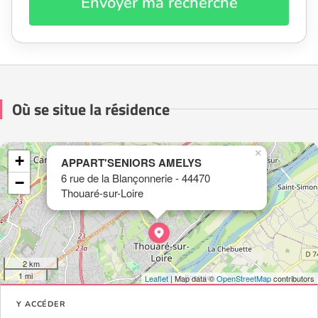
Envoyer ma recherche
Où se situe la résidence
×
+
APPART'SENIORS AMELYS
6 rue de la Blançonnerie - 44470
−
Thouaré-sur-Loire
2 km
1 mi
Leaflet
| Map data ©
OpenStreetMap
contributors
Y ACCÉDER