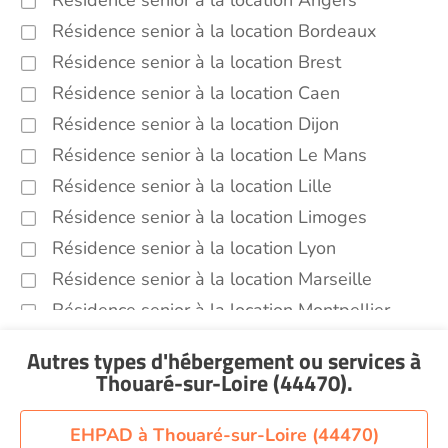
Résidence senior à la location Angers
Résidence senior à la location Bordeaux
Résidence senior à la location Brest
Résidence senior à la location Caen
Résidence senior à la location Dijon
Résidence senior à la location Le Mans
Résidence senior à la location Lille
Résidence senior à la location Limoges
Résidence senior à la location Lyon
Résidence senior à la location Marseille
Résidence senior à la location Montpellier
Résidence senior à la location Montélimar
Autres types d'hébergement ou services
à
Résidence senior à la location Nantes
Thouaré-sur-Loire (44470)
.
Résidence senior à la location Nîmes
Résidence senior à la location Orléans
EHPAD à Thouaré-sur-Loire (44470)