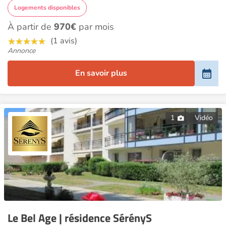
Logements disponibles
À partir de
970€
par mois
(1 avis)
Annonce
En savoir plus
1
Vidéo
Le Bel Age | résidence SérényS