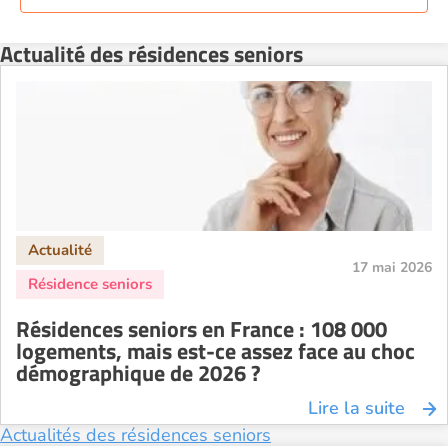
Résidence senior à la location Perpignan
Résidence senior à la location Reims
Actualité des résidences seniors
Résidence senior à la location Rennes
Résidence senior à la location Strasbourg
Résidence senior à la location Toulouse
Recherche par ville
17 mai 2026
Résidences seniors en France : 108 000
logements, mais est-ce assez face au choc
démographique de 2026 ?
Lire la suite
Actualités des résidences seniors