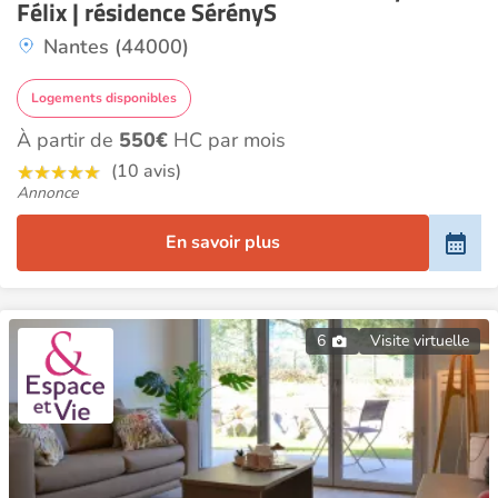
Félix | résidence SérényS
Nantes (44000)
Logements disponibles
À partir de
550€
HC par mois
(10 avis)
Annonce
En savoir plus
6
Visite virtuelle