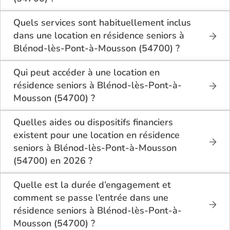
Sur le site Logement-seniors.com, on recense
actuellement 1 Résidences seniors en location à
Quels services sont habituellement inclus
Blénod-lès-Pont-à-Mousson (54700).
dans une location en résidence seniors à
Blénod-lès-Pont-à-Mousson (54700) ?
En location à Blénod-lès-Pont-à-Mousson (54700),
la résidence seniors inclut généralement : l’entretien
Qui peut accéder à une location en
des espaces communs, l’accès à des activités, la
résidence seniors à Blénod-lès-Pont-à-
présence d’un accueil / surveillance, la restauration
Mousson (54700) ?
ou service repas optionnel. Certains services sont
La location en résidence seniors à Blénod-lès-Pont-
optionnels et peuvent faire monter le tarif.
à-Mousson (54700) s’adresse aux personnes
Quelles aides ou dispositifs financiers
autonomes souhaitant un logement adapté, sécurisé
existent pour une location en résidence
et convivial. Il est conseillé d’avoir environ 60 ans ou
seniors à Blénod-lès-Pont-à-Mousson
plus, bien que chaque résidence fixe ses conditions.
(54700) en 2026 ?
Des prestations complémentaires peuvent être
Selon les revenus et la situation, il est possible à
proposées pour un accompagnement léger.
Blénod-lès-Pont-à-Mousson (54700) de bénéficier
Quelle est la durée d’engagement et
d’aides telles que : l’APL (allocation personnalisée
comment se passe l’entrée dans une
au logement), ou selon le dispositif local, des aides
résidence seniors à Blénod-lès-Pont-à-
communales départementales. Il est conseillé de
Mousson (54700) ?
bien se renseigner avant la signature du bail.