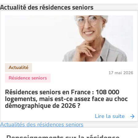
Actualité des résidences seniors
Résidence senior à la location Montélimar
Résidence senior à la location Nantes
Résidence senior à la location Nîmes
Résidence senior à la location Orléans
Résidence senior à la location Perpignan
Résidence senior à la location Reims
Résidence senior à la location Rennes
17 mai 2026
Résidence senior à la location Strasbourg
Résidence senior à la location Toulouse
Résidences seniors en France : 108 000
Recherche par ville
logements, mais est-ce assez face au choc
démographique de 2026 ?
Lire la suite
Actualités des résidences seniors
Renseignements sur la résidence