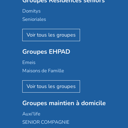
Groupes Résidences seniors
Domitys
Senioriales
Nohée
Les Résidentiels
Ovelia
Groupes EHPAD
Mobicap
Domusvi
Emeis
Happy Senior
Maisons de Famille
Espace et vie
Korian
Aquarelia
Emera
Nexity edenea
Colisée
Les jardins d'Arcadie
Groupes maintien à domicile
Groupe SOS
Occitalia
Le Noble Âge
Auxi'life
Appartseniors
Almage
SENIOR COMPAGNIE
Villa beausoleil