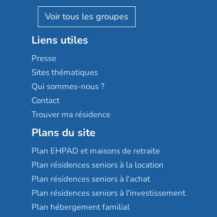
Pavonis santé
AGE D'OR Services
Reseda
Résidalya
Stella management
Groupe aplus
Liens utiles
Les villages d'or
Sérénys
Presse
Résidences services Villa Médicis
Sites thématiques
Qui sommes-nous ?
Contact
Trouver ma résidence
Plans du site
Plan EHPAD et maisons de retraite
Plan résidences seniors à la location
Plan résidences seniors à l'achat
Plan résidences seniors à l'investissement
Plan hébergement familial