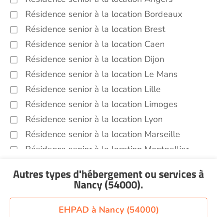
Résidence senior à la location Bordeaux
Résidence senior à la location Brest
Résidence senior à la location Caen
Résidence senior à la location Dijon
Résidence senior à la location Le Mans
Résidence senior à la location Lille
Résidence senior à la location Limoges
Résidence senior à la location Lyon
Résidence senior à la location Marseille
Résidence senior à la location Montpellier
Résidence senior à la location Montélimar
Autres types d'hébergement ou services
à
Résidence senior à la location Nantes
Nancy (54000)
.
Résidence senior à la location Nîmes
Résidence senior à la location Orléans
EHPAD à Nancy (54000)