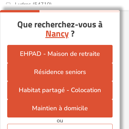
Ludres (54710)
Lunéville (54300)
Que recherchez-vous à
Malzéville (54220)
Nancy
?
Neuves-Maisons (54230)
Pont-à-Mousson (54700)
Saint-Clément (54950)
EHPAD - Maison de retraite
Saint-Max (54130)
Toul (54200)
Résidence seniors
Varangéville (54110)
Villers-lès-Nancy (54600)
Habitat partagé - Colocation
Maintien à domicile
ou