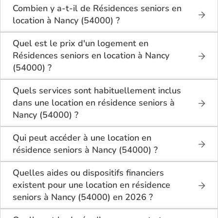
Combien y a-t-il de Résidences seniors en
location à Nancy (54000) ?
Sur le site Logement-seniors.com, on recense
actuellement 12 Résidences seniors en location à
Quel est le prix d'un logement en
Nancy (54000).
Résidences seniors en location à Nancy
(54000) ?
Le coût d'un logement en Résidences seniors en
location à Nancy (54000) se situe entre 1 077€ et 1
Quels services sont habituellement inclus
249€ par mois.
dans une location en résidence seniors à
Nancy (54000) ?
En moyenne, sur les 3 établissements ayant
En location à Nancy (54000), la résidence seniors
renseigné leurs tarifs, le prix d'une place en
inclut généralement : l’entretien des espaces
Qui peut accéder à une location en
Résidences seniors en location à Nancy (54000) se
communs, l’accès à des activités, la présence d’un
résidence seniors à Nancy (54000) ?
situe autour de 1 175€ par mois.
accueil / surveillance, la restauration ou service
La location en résidence seniors à Nancy (54000)
repas optionnel. Certains services sont optionnels et
s’adresse aux personnes autonomes souhaitant un
Quelles aides ou dispositifs financiers
peuvent faire monter le tarif.
logement adapté, sécurisé et convivial. Il est
existent pour une location en résidence
conseillé d’avoir environ 60 ans ou plus, bien que
seniors à Nancy (54000) en 2026 ?
chaque résidence fixe ses conditions. Des
Selon les revenus et la situation, il est possible à
prestations complémentaires peuvent être