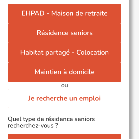
Lunéville (54300)
EHPAD - Maison de retraite
Malzéville (54220)
Neuves-Maisons (54230)
Résidence seniors
Saint-Clément (54950)
Saint-Max (54130)
Habitat partagé - Colocation
Toul (54200)
Varangéville (54110)
Maintien à domicile
Villers-lès-Nancy (54600)
ou
Voir toutes les villes du département
Je recherche un emploi
Quel type de résidence seniors
recherchez-vous ?