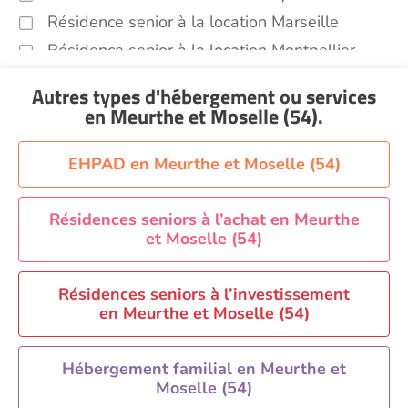
Résidence senior à la location Marseille
Résidence senior à la location Montpellier
Résidence senior à la location Montélimar
Autres types d'hébergement ou services
Résidence senior à la location Nantes
en Meurthe et Moselle (54)
.
Résidence senior à la location Nîmes
Résidence senior à la location Orléans
EHPAD en Meurthe et Moselle (54)
Résidence senior à la location Perpignan
Résidence senior à la location Reims
Résidences seniors à l’achat en Meurthe
et Moselle (54)
Résidence senior à la location Rennes
Résidence senior à la location Strasbourg
Résidences seniors à l’investissement
Résidence senior à la location Toulouse
en Meurthe et Moselle (54)
Recherche par ville
Hébergement familial en Meurthe et
Moselle (54)