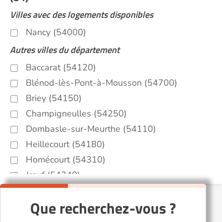
Villes avec des logements disponibles
Nancy (54000)
Autres villes du département
Baccarat (54120)
Blénod-lès-Pont-à-Mousson (54700)
Briey (54150)
Champigneulles (54250)
Dombasle-sur-Meurthe (54110)
Heillecourt (54180)
Homécourt (54310)
Jœuf (54240)
Laxou (54520)
Que recherchez-vous ?
Longuyon (54260)
Ludres (54710)