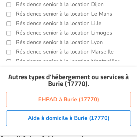
Résidence senior à la location Dijon
Résidence senior à la location Le Mans
Résidence senior à la location Lille
Résidence senior à la location Limoges
Résidence senior à la location Lyon
Résidence senior à la location Marseille
Résidence senior à la location Montpellier
Résidence senior à la location Montélimar
Autres types d'hébergement ou services
à
Résidence senior à la location Nantes
Burie (17770)
.
Résidence senior à la location Nîmes
Résidence senior à la location Orléans
EHPAD à Burie (17770)
Résidence senior à la location Perpignan
Résidence senior à la location Reims
Aide à domicile à Burie (17770)
Résidence senior à la location Rennes