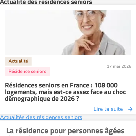
Actualité des résidences seniors
Résidence senior à la location Strasbourg
Résidence senior à la location Toulouse
Recherche par ville
17 mai 2026
Résidences seniors en France : 108 000
logements, mais est-ce assez face au choc
démographique de 2026 ?
Lire la suite
Actualités des résidences seniors
La résidence pour personnes âgées