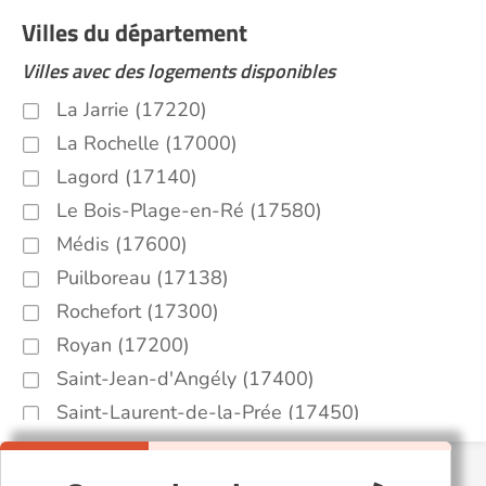
Villes du département
Villes avec des logements disponibles
La Jarrie (17220)
La Rochelle (17000)
Lagord (17140)
Le Bois-Plage-en-Ré (17580)
Médis (17600)
Puilboreau (17138)
Rochefort (17300)
Royan (17200)
Saint-Jean-d'Angély (17400)
Saint-Laurent-de-la-Prée (17450)
Saint-Palais-sur-Mer (17420)
Saint-Sulpice-de-Royan (17200)