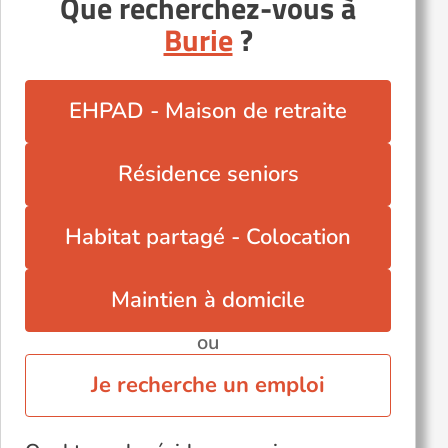
Que recherchez-vous à
Sainte-Soulle (17220)
Burie
?
Saintes (17100)
Tonnay-Charente (17430)
EHPAD - Maison de retraite
Autres villes du département
Marennes (17320)
Résidence seniors
Périgny (17180)
Saint-Julien-de-l'Escap (17400)
Habitat partagé - Colocation
Saint-Pierre-d'Oléron (17310)
Saint-Romain-de-Benet (17600)
Maintien à domicile
ou
Je recherche un emploi