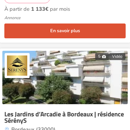
À partir de
1 133€
par mois
Annonce
En savoir plus
5
Vidéo
Les Jardins d’Arcadie à Bordeaux | résidence
SérényS
Bordeaux (33000)