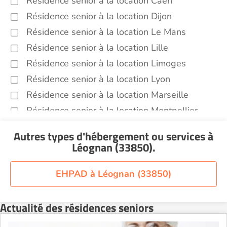
Résidence senior à la location Caen
Résidence senior à la location Dijon
Résidence senior à la location Le Mans
Résidence senior à la location Lille
Résidence senior à la location Limoges
Résidence senior à la location Lyon
Résidence senior à la location Marseille
Résidence senior à la location Montpellier
Résidence senior à la location Montélimar
Autres types d'hébergement ou services
à
Résidence senior à la location Nantes
Léognan (33850)
.
Résidence senior à la location Nîmes
Résidence senior à la location Orléans
EHPAD à Léognan (33850)
Résidence senior à la location Perpignan
Résidence senior à la location Reims
Actualité des résidences seniors
Résidence senior à la location Rennes