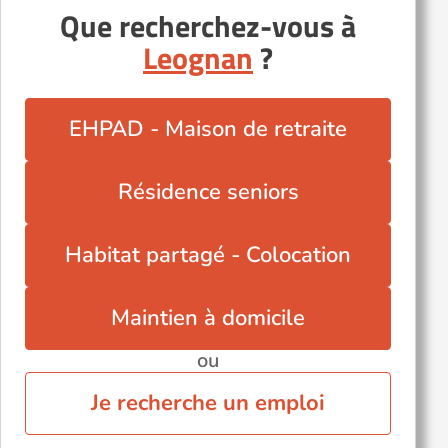
Mérignac (33700)
Que recherchez-vous à
Saint-Aubin-de-Médoc (33160)
Leognan
?
Soulac-sur-Mer (33780)
Autres villes du département
EHPAD - Maison de retraite
Arcachon (33120)
Blaye (33390)
Résidence seniors
Lormont (33310)
Parempuyre (33290)
Habitat partagé - Colocation
Pauillac (33250)
Talence (33400)
Maintien à domicile
ou
Je recherche un emploi