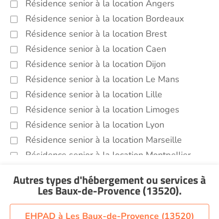
Résidence senior à la location Angers
Résidence senior à la location Bordeaux
Résidence senior à la location Brest
Résidence senior à la location Caen
Résidence senior à la location Dijon
Résidence senior à la location Le Mans
Résidence senior à la location Lille
Résidence senior à la location Limoges
Résidence senior à la location Lyon
Résidence senior à la location Marseille
Résidence senior à la location Montpellier
Résidence senior à la location Montélimar
Autres types d'hébergement ou services
à
Résidence senior à la location Nantes
Les Baux-de-Provence (13520)
.
Résidence senior à la location Nîmes
Résidence senior à la location Orléans
EHPAD à Les Baux-de-Provence (13520)