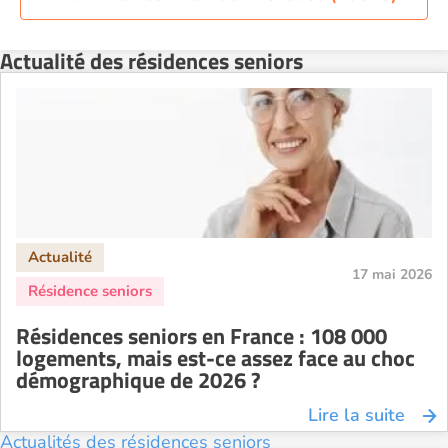
Résidence senior à la location Perpignan
Résidence senior à la location Reims
Actualité des résidences seniors
Résidence senior à la location Rennes
Résidence senior à la location Strasbourg
Résidence senior à la location Toulouse
Recherche par ville
17 mai 2026
Résidences seniors en France : 108 000
logements, mais est-ce assez face au choc
démographique de 2026 ?
Lire la suite
Actualités des résidences seniors