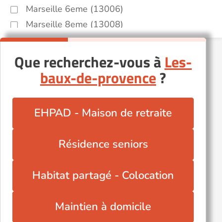
Marseille 6eme (13006)
Marseille 8eme (13008)
Marseille 9eme (13009)
Saint-Martin-de-Crau (13310)
Que recherchez-vous à
Les-
Salon-de-Provence (13300)
baux-de-provence
?
Vitrolles (13127)
Autres villes du département
EHPAD - Maison de retraite
Cabriès (13480)
Cassis (13260)
Résidence seniors
La Ciotat (13600)
La Roque-d'Anthéron (13640)
Habitat partagé - Colocation
Martigues (13500)
Sausset-les-Pins (13960)
Maintien à domicile