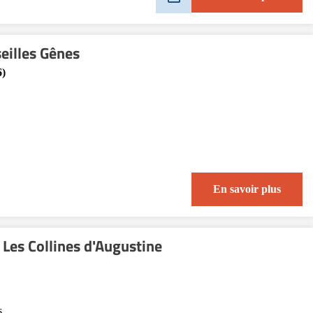
eilles Gênes
6)
En savoir plus
Les Collines d'Augustine
s