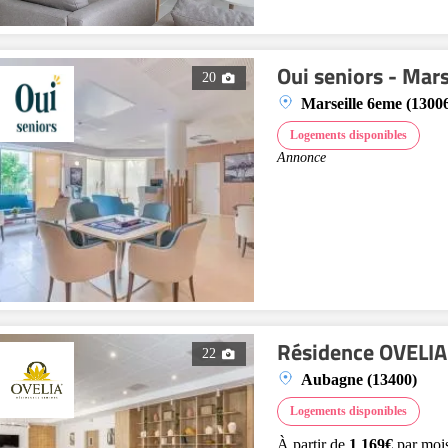
Oui seniors - Mars
20
Marseille 6eme (1300
Logements disponibles
Annonce
Résidence OVELIA 
22
Aubagne (13400)
Logements disponibles
À partir de
1 169€
par moi