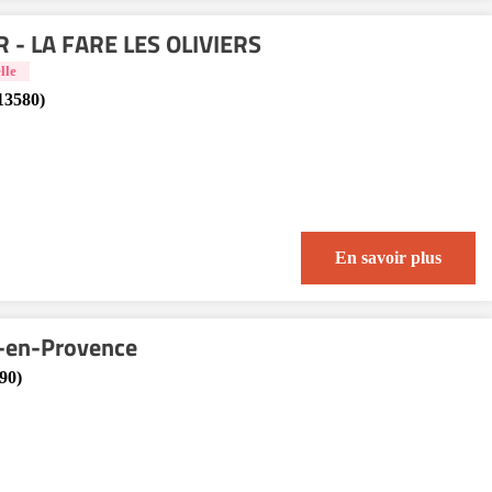
R - LA FARE LES OLIVIERS
lle
(13580)
En savoir plus
x-en-Provence
90)