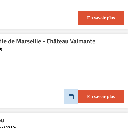
En savoir plus
adie de Marseille - Château Valmante
9)
En savoir plus
ou
 (13310)