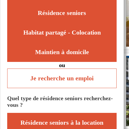
Graveson (13690)
La Roque-d'Anthéron (13640)
Résidence seniors
Paradou (13520)
Saint-Rémy-de-Provence (13210)
Habitat partagé - Colocation
Maintien à domicile
ou
Je recherche un emploi
Quel type de résidence seniors recherchez-
vous ?
Résidence seniors à la location