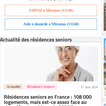
Résidence senior à la location Orléans
Résidence senior à la location Perpignan
EHPAD à Miramas (13140)
Résidence senior à la location Reims
Résidence senior à la location Rennes
Aide à domicile à Miramas (13140)
Résidence senior à la location Strasbourg
Résidence senior à la location Toulouse
Actualité des résidences seniors
Recherche par ville
17 mai 2026
Résidences seniors en France : 108 000
logements, mais est-ce assez face au