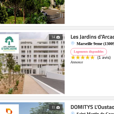
Les Jardins d'Arc
14
Marseille 9eme (1300
Logements disponibles
(1 avis)
Annonce
DOMITYS L'Ousta
11
Saint-Martin-de-Crau