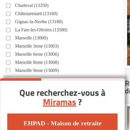
Charleval (13350)
Châteaurenard (13160)
Gignac-la-Nerthe (13180)
La Fare-les-Oliviers (13580)
Marseille (13000)
Marseille 3eme (13003)
Marseille 6eme (13006)
Marseille 8eme (13008)
Marseille 9eme (13009)
Saint-Martin-de-Crau (13310)
R
Salon-de-Provence (13300)
d
Que recherchez-vous à
Vitrolles (13127)
Miramas
?
Autres villes du département
Bouc-Bel-Air (13320)
EHPAD - Maison de retraite
Cassis (13260)