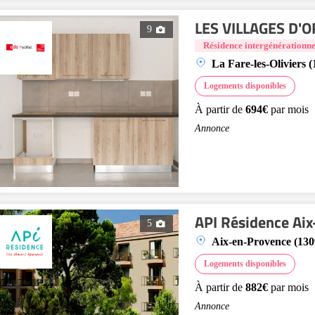
LES VILLAGES D'O
9
Résidence intergénérationne
La Fare-les-Oliviers 
Logements disponibles
À partir de
694€
par mois
Annonce
API Résidence Ai
5
Aix-en-Provence (130
Logements disponibles
À partir de
882€
par mois
Annonce