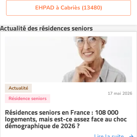
Résidence senior à la location Orléans
EHPAD à Cabriès (13480)
Résidence senior à la location Perpignan
Résidence senior à la location Reims
Actualité des résidences seniors
Résidence senior à la location Rennes
Résidence senior à la location Strasbourg
Résidence senior à la location Toulouse
Recherche par ville
17 mai 2026
Résidences seniors en France : 108 000
logements, mais est-ce assez face au choc
démographique de 2026 ?
Lire la suite