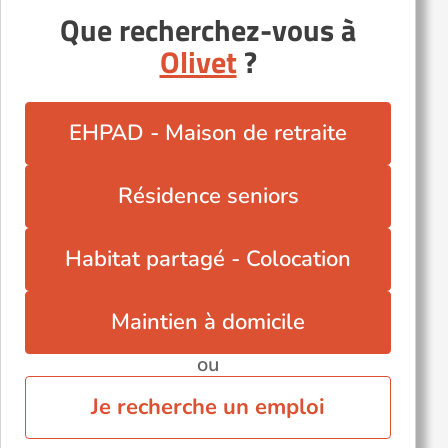
Que recherchez-vous à
Châlette-sur-Loing (45120)
Olivet
?
Courtenay (45320)
La Ferté-Saint-Aubin (45240)
Meung-sur-Loire (45130)
EHPAD - Maison de retraite
Montargis (45200)
Saint-Pryvé-Saint-Mesmin (45750)
Résidence seniors
Vitry-aux-Loges (45530)
Habitat partagé - Colocation
Maintien à domicile
ou
Je recherche un emploi