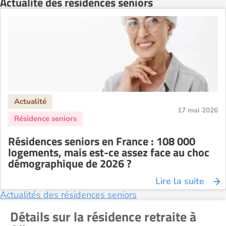
Actualité des résidences seniors
Résidence senior à la location Strasbourg
Résidence senior à la location Toulouse
Recherche par ville
17 mai 2026
Résidences seniors en France : 108 000
logements, mais est-ce assez face au choc
démographique de 2026 ?
Lire la suite
Actualités des résidences seniors
Détails sur la résidence retraite à