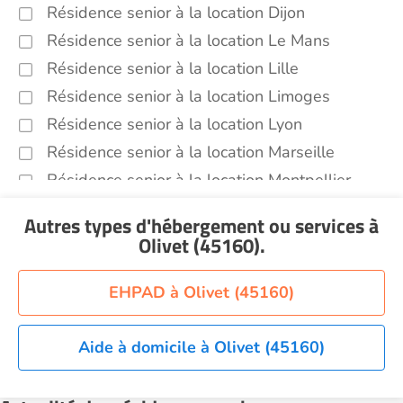
Résidence senior à la location Dijon
Résidence senior à la location Le Mans
Résidence senior à la location Lille
Résidence senior à la location Limoges
Résidence senior à la location Lyon
Résidence senior à la location Marseille
Résidence senior à la location Montpellier
Résidence senior à la location Montélimar
Autres types d'hébergement ou services
à
Résidence senior à la location Nantes
Olivet (45160)
.
Résidence senior à la location Nîmes
Résidence senior à la location Orléans
EHPAD à Olivet (45160)
Résidence senior à la location Perpignan
Résidence senior à la location Reims
Aide à domicile à Olivet (45160)
Résidence senior à la location Rennes