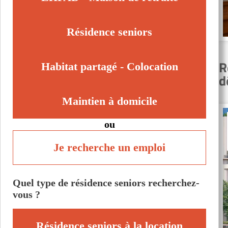
Paris 6ème (75006)
Paris 7ème (75007)
Résidence seniors
Paris 9ème (75009)
R
Habitat partagé - Colocation
d
Maintien à domicile
ou
Je recherche un emploi
Quel type de résidence seniors recherchez-
vous ?
Résidence seniors à la location