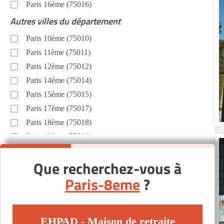
Paris 16ème (75016)
Autres villes du département
Paris 10ème (75010)
Paris 11ème (75011)
Paris 12ème (75012)
Paris 14ème (75014)
Paris 15ème (75015)
Paris 17ème (75017)
Paris 18ème (75018)
Paris 19ème (75019)
Paris 1er (75001)
Que recherchez-vous à
Paris 20ème (75020)
Paris-8eme
?
Paris 2ème (75002)
Paris 3ème (75003)
Paris 4ème (75004)
EHPAD - Maison de retraite
Paris 5ème (75005)