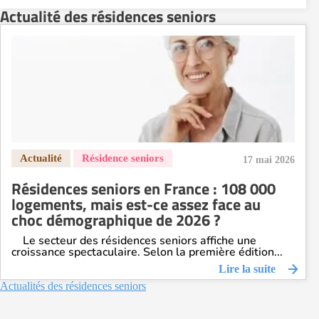
Actualité des résidences seniors
Résidence senior à la location Nantes
Résidence senior à la location Nîmes
Résidence senior à la location Orléans
Résidence senior à la location Perpignan
Résidence senior à la location Reims
Résidence senior à la location Rennes
Résidence senior à la location Strasbourg
Résidence senior à la location Toulouse
17 mai 2026
Recherche par ville
Résidences seniors en France : 108 000
logements, mais est-ce assez face au
choc démographique de 2026 ?
Le secteur des résidences seniors affiche une
croissance spectaculaire. Selon la première édition...
Lire la suite
Actualités des résidences seniors