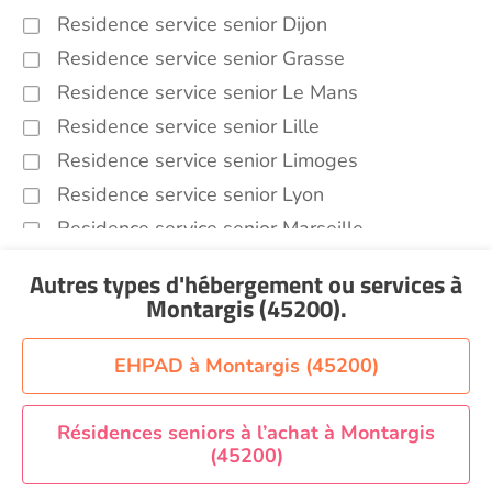
Residence service senior Dijon
Residence service senior Grasse
Residence service senior Le Mans
Residence service senior Lille
Residence service senior Limoges
Residence service senior Lyon
Residence service senior Marseille
Residence service senior Montpellier
Autres types d'hébergement ou services
à
Residence service senior Montélimar
Montargis (45200)
.
Residence service senior Nantes
Residence service senior Nîmes
EHPAD à Montargis (45200)
Residence service senior Orléans
Residence service senior Perpignan
Résidences seniors à l’achat à Montargis
(45200)
Residence service senior Rennes