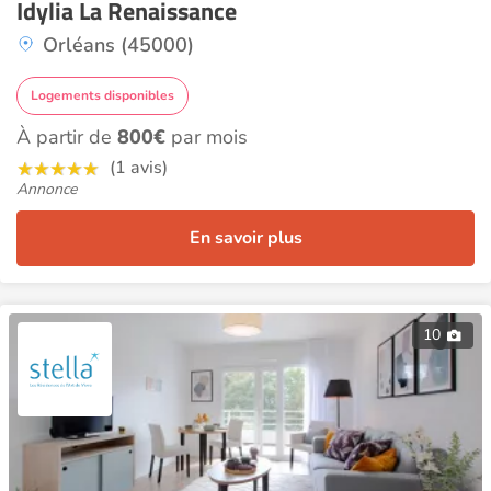
Idylia La Renaissance
Orléans (45000)
Logements disponibles
À partir de
800€
par mois
(1 avis)
Annonce
En savoir plus
10