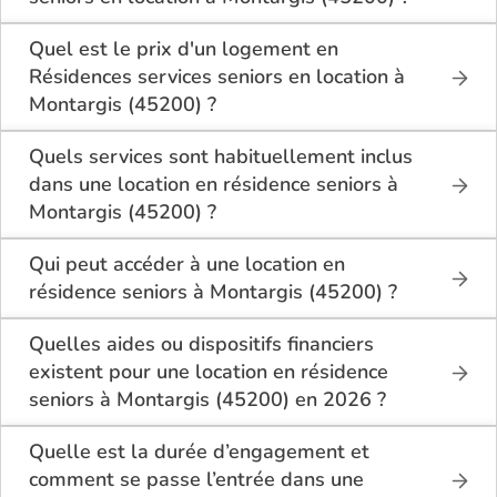
Sur le site Logement-seniors.com, on recense
actuellement 2 Résidences services seniors en
Quel est le prix d'un logement en
location à Montargis (45200).
Résidences services seniors en location à
Montargis (45200) ?
Le tarif minimum d'un logement en Résidences
services seniors en location à Montargis (45200) est
Quels services sont habituellement inclus
de 590€ par mois.
dans une location en résidence seniors à
Montargis (45200) ?
En location à Montargis (45200), la résidence
seniors inclut généralement : l’entretien des espaces
Qui peut accéder à une location en
communs, l’accès à des activités, la présence d’un
résidence seniors à Montargis (45200) ?
accueil / surveillance, la restauration ou service
La location en résidence seniors à Montargis
repas optionnel. Certains services sont optionnels et
(45200) s’adresse aux personnes autonomes
Quelles aides ou dispositifs financiers
peuvent faire monter le tarif.
souhaitant un logement adapté, sécurisé et
existent pour une location en résidence
convivial. Il est conseillé d’avoir environ 60 ans ou
seniors à Montargis (45200) en 2026 ?
plus, bien que chaque résidence fixe ses conditions.
Selon les revenus et la situation, il est possible à
Des prestations complémentaires peuvent être
Montargis (45200) de bénéficier d’aides telles que :
Quelle est la durée d’engagement et
proposées pour un accompagnement léger.
l’APL (allocation personnalisée au logement), ou
comment se passe l’entrée dans une
selon le dispositif local, des aides communales