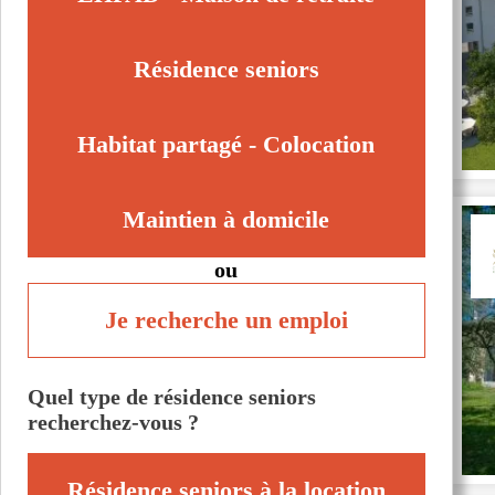
Résidence seniors
Habitat partagé - Colocation
Maintien à domicile
ou
Je recherche un emploi
Quel type de résidence seniors
recherchez-vous ?
Résidence seniors à la location