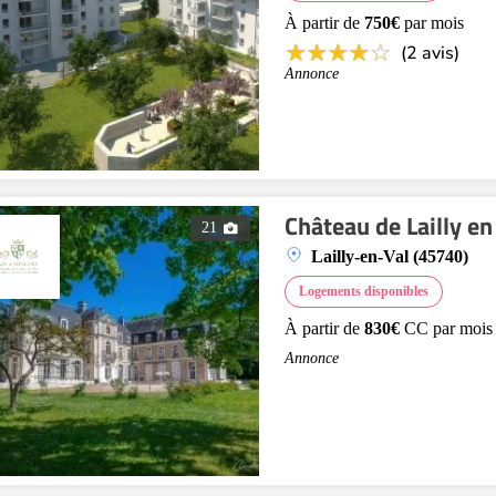
À partir de
750€
par mois
(2 avis)
Annonce
Château de Lailly en
21
Lailly-en-Val (45740)
Logements disponibles
À partir de
830€
CC par mois
Annonce