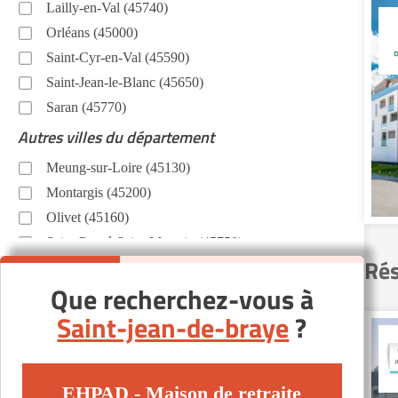
Lailly-en-Val (45740)
Orléans (45000)
Saint-Cyr-en-Val (45590)
Saint-Jean-le-Blanc (45650)
Saran (45770)
Autres villes du département
Meung-sur-Loire (45130)
Montargis (45200)
Olivet (45160)
Saint-Pryvé-Saint-Mesmin (45750)
Rés
Que recherchez-vous à
Saint-jean-de-braye
?
EHPAD - Maison de retraite