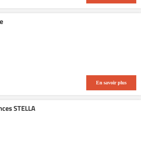
ce
En savoir plus
ences STELLA