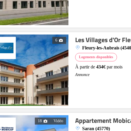
Les Villages d'Or Fl
6
Fleury-les-Aubrais (4540
Logements disponibles
À partir de
434€
par mois
Annonce
Appartement Mobic
18
Vidéo
Saran (45770)