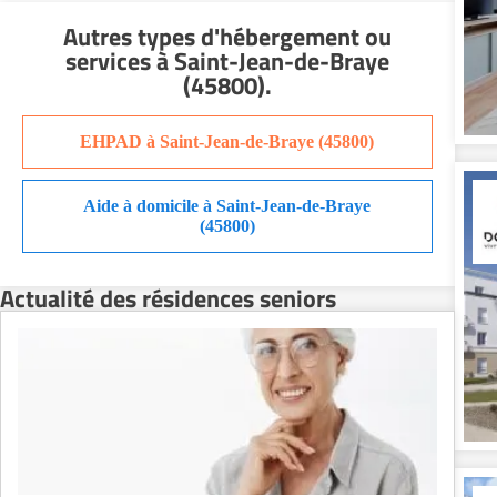
Residence service senior Montélimar
Autres types d'hébergement ou
Residence service senior Nantes
services
à Saint-Jean-de-Braye
Residence service senior Nîmes
(45800)
.
Residence service senior Orléans
Residence service senior Perpignan
EHPAD à Saint-Jean-de-Braye (45800)
Residence service senior Rennes
Residence service senior Strasbourg
Aide à domicile à Saint-Jean-de-Braye
Residence service senior Toulouse
(45800)
Recherche par ville
Actualité des résidences seniors