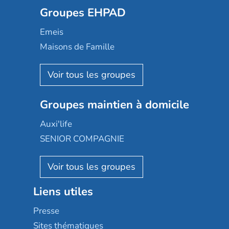
Groupes EHPAD
Mobicap
Domusvi
Emeis
Happy Senior
Maisons de Famille
Espace et vie
Korian
Aquarelia
Emera
Nexity edenea
Colisée
Les jardins d'Arcadie
Groupes maintien à domicile
Groupe SOS
Occitalia
Le Noble Âge
Auxi'life
Appartseniors
Almage
SENIOR COMPAGNIE
Villa beausoleil
Pavonis santé
AGE D'OR Services
Reseda
Résidalya
Stella management
Groupe aplus
Liens utiles
Les villages d'or
Sérénys
Presse
Résidences services Villa Médicis
Sites thématiques