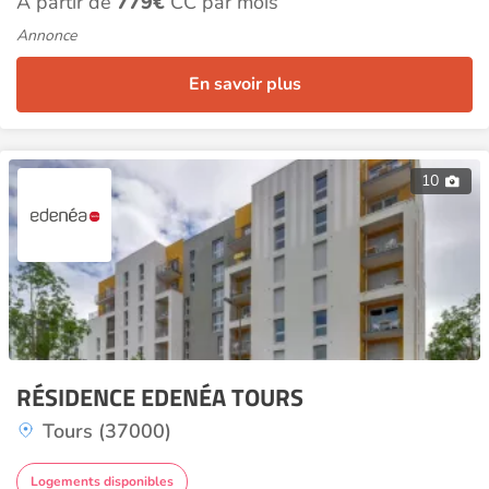
À partir de
779€
CC par mois
Annonce
En savoir plus
10
RÉSIDENCE EDENÉA TOURS
Tours (37000)
Logements disponibles