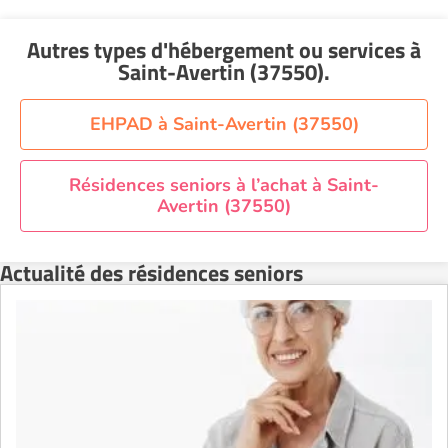
Residence service senior Montpellier
Autres types d'hébergement ou services
à
Residence service senior Montélimar
Saint-Avertin (37550)
.
Residence service senior Nantes
Residence service senior Nîmes
EHPAD à Saint-Avertin (37550)
Residence service senior Orléans
Residence service senior Perpignan
Résidences seniors à l’achat à Saint-
Avertin (37550)
Residence service senior Rennes
Residence service senior Strasbourg
Actualité des résidences seniors
Residence service senior Toulouse
Recherche par ville