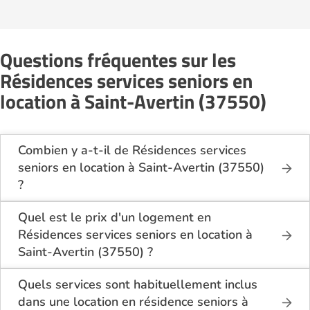
Questions fréquentes sur les
Résidences services seniors en
location à Saint-Avertin (37550)
Combien y a-t-il de Résidences services
seniors en location à Saint-Avertin (37550)
?
Sur le site Logement-seniors.com, on recense
actuellement 2 Résidences services seniors en
Quel est le prix d'un logement en
location à Saint-Avertin (37550).
Résidences services seniors en location à
Saint-Avertin (37550) ?
Le tarif minimum d'un logement en Résidences
services seniors en location à Saint-Avertin (37550)
Quels services sont habituellement inclus
est de 901€ par mois.
dans une location en résidence seniors à