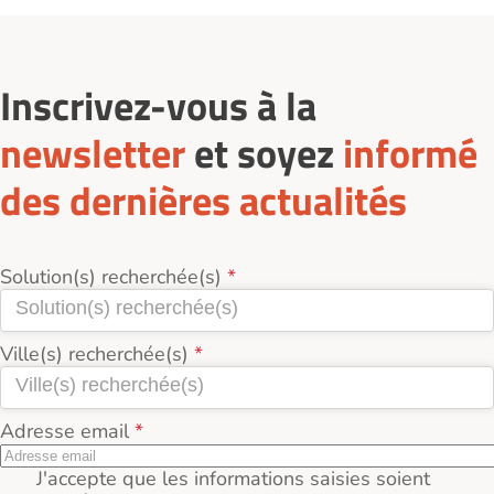
seniors-2-1-2-1/residences-services-seniors-
location/saint-avertin-37550/
: filtrez par tarif, type
de logement, localisation. Demandez-un rendez-
vous, visitez plusieurs résidences et comparez les
Inscrivez-vous à la
prestations, l’environnement et le tarif réel (loyer +
services + charges incluses).
newsletter
et soyez
informé
des dernières actualités
Solution(s) recherchée(s)
Ville(s) recherchée(s)
Adresse email
J'accepte que les informations saisies soient