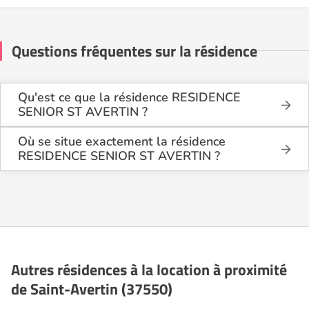
Questions fréquentes sur la résidence
Qu'est ce que la résidence RESIDENCE
SENIOR ST AVERTIN ?
La résidence RESIDENCE SENIOR ST AVERTIN est
une résidence seniors de type résidence services
Où se situe exactement la résidence
seniors .
RESIDENCE SENIOR ST AVERTIN ?
La résidence RESIDENCE SENIOR ST AVERTIN est
Cette résidence du secteur privé se situe à Saint-
située 23 BD PAUL DOUMER à Saint-Avertin
Avertin (37550).
(37550), dans l'Indre et Loire (37).
Autres résidences à la location à proximité
de Saint-Avertin (37550)