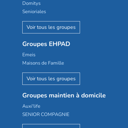
Domitys
Senioriales
Nohée
Les Résidentiels
Ovelia
Groupes EHPAD
Mobicap
Domusvi
Emeis
Happy Senior
Maisons de Famille
Espace et vie
Korian
Aquarelia
Emera
Nexity edenea
Colisée
Les jardins d'Arcadie
Groupes maintien à domicile
Groupe SOS
Occitalia
Le Noble Âge
Auxi'life
Appartseniors
Almage
SENIOR COMPAGNIE
Villa beausoleil
Pavonis santé
AGE D'OR Services
Reseda