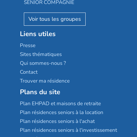
Almage
SENIOR COMPAGNIE
Villa beausoleil
Pavonis santé
AGE D'OR Services
Reseda
Résidalya
Stella management
Groupe aplus
Liens utiles
Les villages d'or
Sérénys
Presse
Résidences services Villa Médicis
Sites thématiques
Qui sommes-nous ?
Contact
Trouver ma résidence
Plans du site
Plan EHPAD et maisons de retraite
Plan résidences seniors à la location
Plan résidences seniors à l'achat
Plan résidences seniors à l'investissement