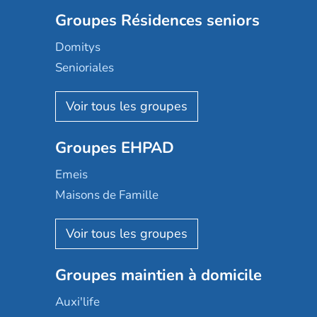
Groupes Résidences seniors
Domitys
Senioriales
Nohée
Les Résidentiels
Ovelia
Groupes EHPAD
Mobicap
Domusvi
Emeis
Happy Senior
Maisons de Famille
Espace et vie
Korian
Aquarelia
Emera
Nexity edenea
Colisée
Les jardins d'Arcadie
Groupes maintien à domicile
Groupe SOS
Occitalia
Le Noble Âge
Auxi'life
Appartseniors