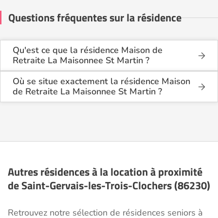
Questions fréquentes sur la résidence
Qu'est ce que la résidence Maison de
Retraite La Maisonnee St Martin ?
La résidence Maison de Retraite La Maisonnee St
Martin est une résidence seniors de type foyer
Où se situe exactement la résidence Maison
logement - résidence autonomie .
de Retraite La Maisonnee St Martin ?
La résidence Maison de Retraite La Maisonnee St
Cette résidence du secteur privé se situe à Saint-
Martin est située 7 Rue de Pontoise à Saint-
Gervais-les-Trois-Clochers (86230).
Gervais-les-Trois-Clochers (86230), dans la Vienne
(86).
Autres résidences à la location à proximité
de Saint-Gervais-les-Trois-Clochers (86230)
Retrouvez notre sélection de résidences seniors à