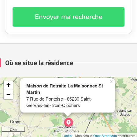
Envoyer ma recherche
Où se situe la résidence
×
+
Maison de Retraite La Maisonnee St
Martin
−
7 Rue de Pontoise - 86230 Saint-
Gervais-les-Trois-Clochers
2 km
1 mi
Leaflet
| Map data ©
OpenStreetMap
contributors