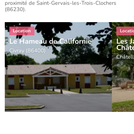
proximité de Saint-Gervais-les-Trois-Clochers
(86230).
Le Hameau de Californie
Les J
Châte
Civray (86400)
Châtel