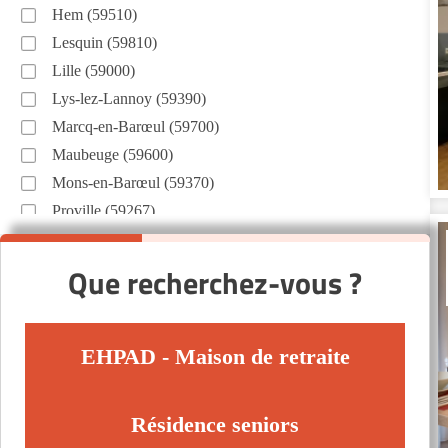
Hem (59510)
Lesquin (59810)
Lille (59000)
Lys-lez-Lannoy (59390)
Marcq-en-Barœul (59700)
Maubeuge (59600)
Mons-en-Barœul (59370)
Proville (59267)
Roubaix (59100)
Saint-André-lez-Lille (59350)
Que recherchez-vous ?
Saint-Saulve (59880)
Tourcoing (59200)
Téteghem (59229)
EHPAD - Maison de retraite
Valenciennes (59300)
Villeneuve-d'Ascq (59491)
Résidence seniors
Wasquehal (59290)