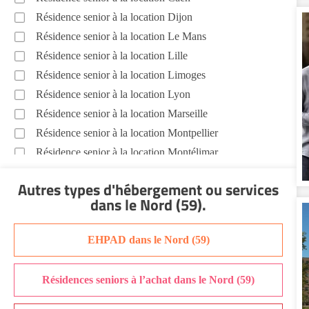
Résidence senior à la location Dijon
Résidence senior à la location Le Mans
Résidence senior à la location Lille
Résidence senior à la location Limoges
Résidence senior à la location Lyon
Résidence senior à la location Marseille
Résidence senior à la location Montpellier
Résidence senior à la location Montélimar
Résidence senior à la location Nantes
Autres types d'hébergement ou services
Résidence senior à la location Nîmes
dans le Nord (59)
.
Résidence senior à la location Orléans
Résidence senior à la location Perpignan
EHPAD dans le Nord (59)
Résidence senior à la location Reims
Résidence senior à la location Rennes
Résidences seniors à l’achat dans le Nord (59)
Résidence senior à la location Strasbourg
Résidence senior à la location Toulouse