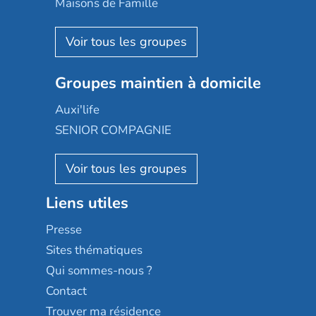
Maisons de Famille
Espace et vie
Korian
Aquarelia
Emera
Nexity edenea
Colisée
Les jardins d'Arcadie
Groupes maintien à domicile
Groupe SOS
Occitalia
Le Noble Âge
Auxi'life
Appartseniors
Almage
SENIOR COMPAGNIE
Villa beausoleil
Pavonis santé
AGE D'OR Services
Reseda
Résidalya
Stella management
Groupe aplus
Liens utiles
Les villages d'or
Sérénys
Presse
Résidences services Villa Médicis
Sites thématiques
Qui sommes-nous ?
Contact
Trouver ma résidence