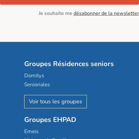
Je souhaite me
désabonner de la newsletter
Groupes Résidences seniors
Domitys
Senioriales
Nohée
Les Résidentiels
Ovelia
Groupes EHPAD
Mobicap
Domusvi
Emeis
Happy Senior