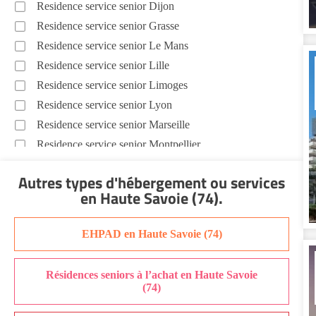
Residence service senior Dijon
Residence service senior Grasse
Residence service senior Le Mans
Residence service senior Lille
Residence service senior Limoges
Residence service senior Lyon
Residence service senior Marseille
Residence service senior Montpellier
Residence service senior Montélimar
Autres types d'hébergement ou services
Residence service senior Nantes
en Haute Savoie (74)
.
Residence service senior Nîmes
Residence service senior Orléans
EHPAD en Haute Savoie (74)
Residence service senior Perpignan
Residence service senior Rennes
Résidences seniors à l’achat en Haute Savoie
Residence service senior Strasbourg
(74)
Residence service senior Toulouse