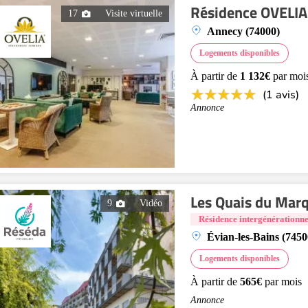
Résidence OVELIA
17
Visite virtuelle
Annecy (74000)
Logements disponibles
À partir de
1 132€
par moi
(1 avis)
Annonce
Les Quais du Marq
9
Vidéo
Résidence intergénérationne
Évian-les-Bains (7450
Logements disponibles
À partir de
565€
par mois
Annonce