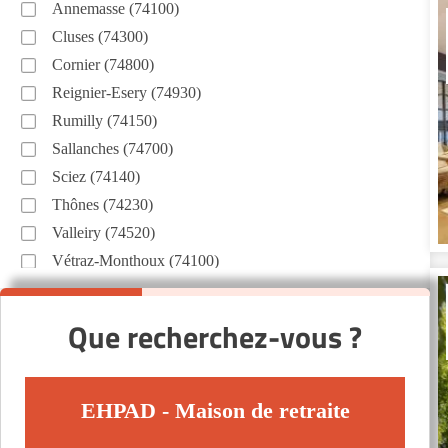
Annemasse (74100)
Cluses (74300)
Cornier (74800)
Reignier-Esery (74930)
Rumilly (74150)
Sallanches (74700)
Sciez (74140)
Thônes (74230)
Valleiry (74520)
Vétraz-Monthoux (74100)
Évian-les-Bains (74500)
Autres villes du département
Que recherchez-vous ?
Annecy-le-Vieux (74940)
Scionzier (74950)
EHPAD - Maison de retraite
Seynod (74600)
Thonon-les-Bains (74200)