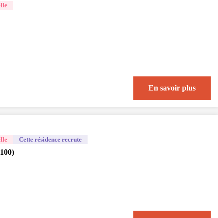
lle
En savoir plus
lle
Cette résidence recrute
100)