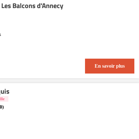
 Les Balcons d'Annecy
s
En savoir plus
uis
lle
0)