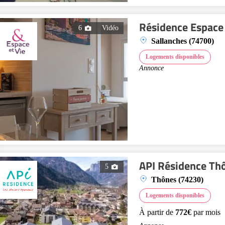
Résidence Espace 
6
Vidéo
Sallanches (74700)
Logements disponibles
Annonce
API Résidence Th
5
Thônes (74230)
Logements disponibles
À partir de
772€
par mois