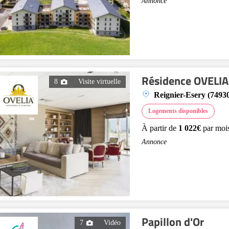
Annonce
Résidence OVELIA 
8
Visite virtuelle
Reignier-Esery (7493
Logements disponibles
À partir de
1 022€
par moi
Annonce
Papillon d'Or
7
Vidéo