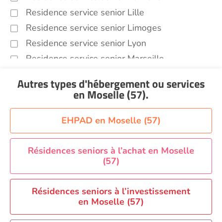
Residence service senior Lille
Residence service senior Limoges
Residence service senior Lyon
Residence service senior Marseille
Residence service senior Montpellier
Autres types d'hébergement ou services
Residence service senior Montélimar
en Moselle (57)
.
Residence service senior Nantes
Residence service senior Nîmes
EHPAD en Moselle (57)
Residence service senior Orléans
Residence service senior Perpignan
Résidences seniors à l’achat en Moselle
(57)
Residence service senior Rennes
Residence service senior Strasbourg
Résidences seniors à l’investissement
Residence service senior Toulouse
en Moselle (57)
Recherche par ville