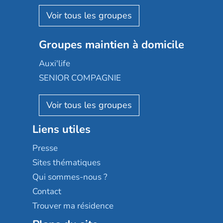
Korian
Aquarelia
Emera
Nexity edenea
Colisée
Les jardins d'Arcadie
Groupes maintien à domicile
Groupe SOS
Occitalia
Le Noble Âge
Auxi'life
Appartseniors
Almage
SENIOR COMPAGNIE
Villa beausoleil
Pavonis santé
AGE D'OR Services
Reseda
Résidalya
Stella management
Groupe aplus
Liens utiles
Les villages d'or
Sérénys
Presse
Résidences services Villa Médicis
Sites thématiques
Qui sommes-nous ?
Contact
Trouver ma résidence