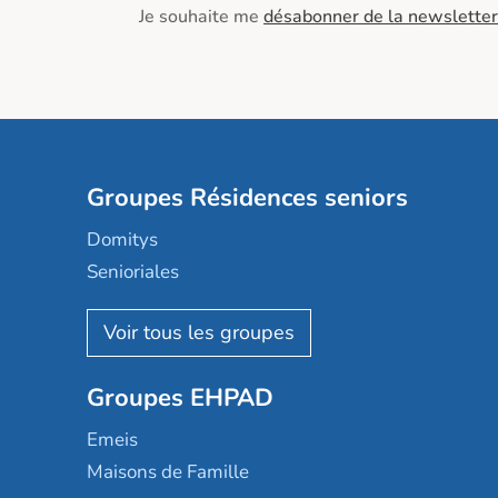
Je souhaite me
désabonner de la newsletter
Groupes Résidences seniors
Domitys
Senioriales
Nohée
Les Résidentiels
Ovelia
Groupes EHPAD
Mobicap
Domusvi
Emeis
Happy Senior
Maisons de Famille
Espace et vie