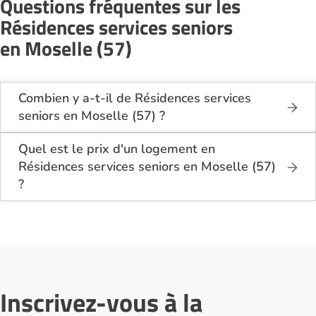
Questions fréquentes sur les
Résidences services seniors
en Moselle (57)
Combien y a-t-il de Résidences services
seniors en Moselle (57) ?
Sur le site Logement-seniors.com, on recense
actuellement 11 Résidences services seniors
Quel est le prix d'un logement en
en Moselle (57).
Résidences services seniors en Moselle (57)
?
Le coût d'un logement en Résidences services
seniors en Moselle (57) se situe entre 900€ et 1
419€ par mois.
En moyenne, sur les 7 établissements ayant
renseigné leurs tarifs, le prix d'une place en
Résidences services seniors en Moselle (57) se
Inscrivez-vous à la
situe autour de 1 230€ par mois.