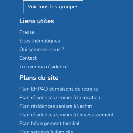
Reseda
Résidalya
Stella management
Groupe aplus
Liens utiles
Les villages d'or
Sérénys
Presse
Résidences services Villa Médicis
Sites thématiques
Qui sommes-nous ?
Contact
Trouver ma résidence
Plans du site
Plan EHPAD et maisons de retraite
Plan résidences seniors à la location
Plan résidences seniors à l'achat
Plan résidences seniors à l'investissement
Plan hébergement familial
Plan services à domicile