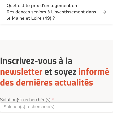
actuellement 3 Résidences seniors à
Quel est le prix d'un logement en
l'investissement dans le Maine et Loire (49).
Résidences seniors à l'investissement dans
le Maine et Loire (49) ?
Le tarif minimum d'un logement en Résidences
seniors à l'investissement dans le Maine et Loire
(49) est de 140 583€.
Inscrivez-vous à la
newsletter
et soyez
informé
des dernières actualités
Solution(s) recherchée(s)