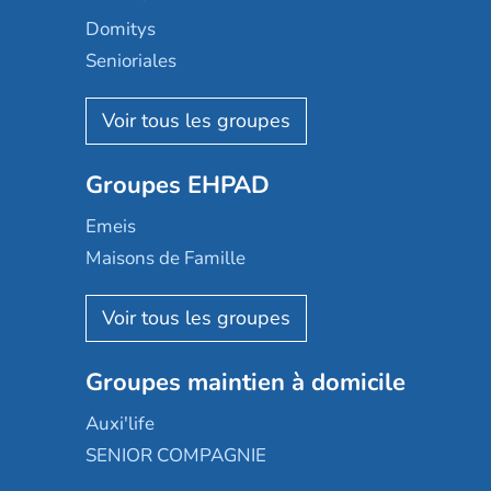
Domitys
Senioriales
Nohée
Les Résidentiels
Ovelia
Groupes EHPAD
Mobicap
Domusvi
Emeis
Happy Senior
Maisons de Famille
Espace et vie
Korian
Aquarelia
Emera
Nexity edenea
Colisée
Les jardins d'Arcadie
Groupes maintien à domicile
Groupe SOS
Occitalia
Le Noble Âge
Auxi'life
Appartseniors
Almage
SENIOR COMPAGNIE
Villa beausoleil
Pavonis santé
AGE D'OR Services