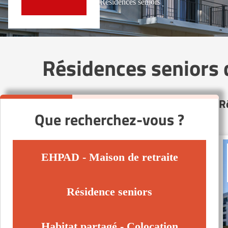
Résidences seniors
Résidences seniors
R
Que recherchez-vous ?
EHPAD - Maison de retraite
Résidence seniors
Habitat partagé - Colocation