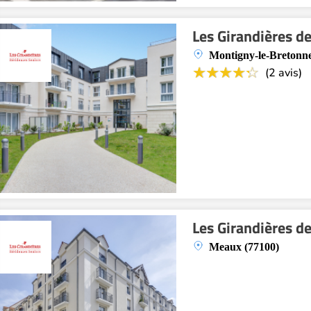
Les Girandières d
Montigny-le-Bretonn
(2 avis)
Les Girandières d
Meaux (77100)