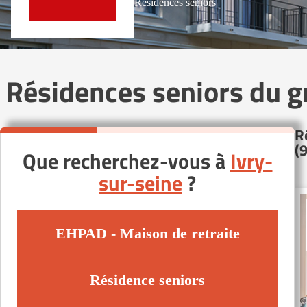
Résidences seniors
Résidences seniors du 
R
(
Que recherchez-vous à
Ivry-
sur-seine
?
EHPAD - Maison de retraite
Résidence seniors