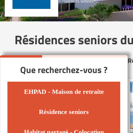
Résidences seniors
Résidences seniors d
R
Que recherchez-vous ?
EHPAD - Maison de retraite
Résidence seniors
Habitat partagé - Colocation