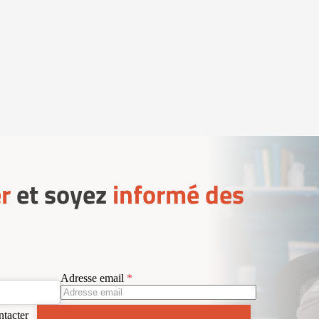
r
et soyez
informé des
Adresse email
ntacter